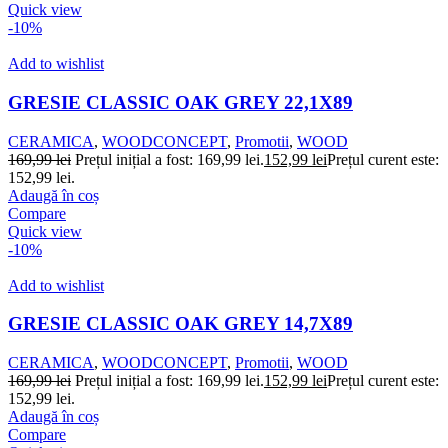
Quick view
-10%
Add to wishlist
GRESIE CLASSIC OAK GREY 22,1X89
CERAMICA
,
WOODCONCEPT
,
Promotii
,
WOOD
169,99
lei
Prețul inițial a fost: 169,99 lei.
152,99
lei
Prețul curent este:
152,99 lei.
Adaugă în coș
Compare
Quick view
-10%
Add to wishlist
GRESIE CLASSIC OAK GREY 14,7X89
CERAMICA
,
WOODCONCEPT
,
Promotii
,
WOOD
169,99
lei
Prețul inițial a fost: 169,99 lei.
152,99
lei
Prețul curent este:
152,99 lei.
Adaugă în coș
Compare