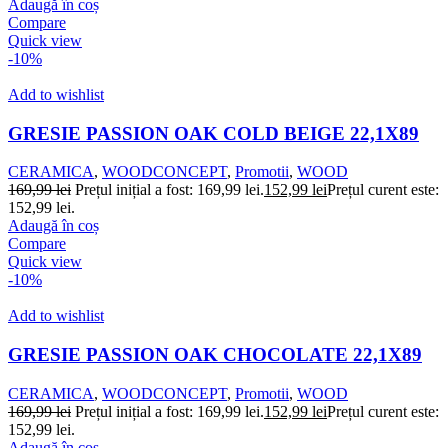
Adaugă în coș
Compare
Quick view
-10%
Add to wishlist
GRESIE PASSION OAK COLD BEIGE 22,1X89
CERAMICA
,
WOODCONCEPT
,
Promotii
,
WOOD
169,99
lei
Prețul inițial a fost: 169,99 lei.
152,99
lei
Prețul curent este:
152,99 lei.
Adaugă în coș
Compare
Quick view
-10%
Add to wishlist
GRESIE PASSION OAK CHOCOLATE 22,1X89
CERAMICA
,
WOODCONCEPT
,
Promotii
,
WOOD
169,99
lei
Prețul inițial a fost: 169,99 lei.
152,99
lei
Prețul curent este:
152,99 lei.
Adaugă în coș