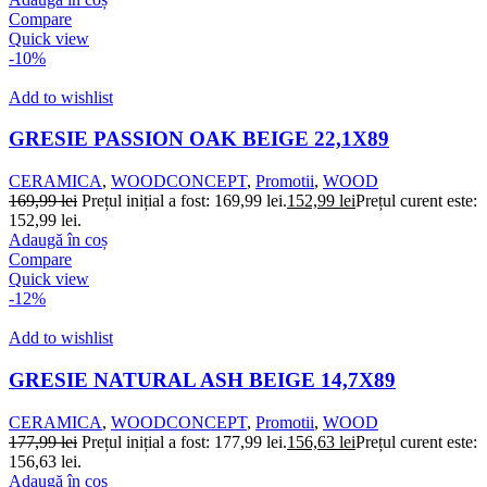
Compare
Quick view
-10%
Add to wishlist
GRESIE PASSION OAK BEIGE 22,1X89
CERAMICA
,
WOODCONCEPT
,
Promotii
,
WOOD
169,99
lei
Prețul inițial a fost: 169,99 lei.
152,99
lei
Prețul curent este:
152,99 lei.
Adaugă în coș
Compare
Quick view
-12%
Add to wishlist
GRESIE NATURAL ASH BEIGE 14,7X89
CERAMICA
,
WOODCONCEPT
,
Promotii
,
WOOD
177,99
lei
Prețul inițial a fost: 177,99 lei.
156,63
lei
Prețul curent este:
156,63 lei.
Adaugă în coș