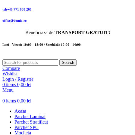
tel:+40 771 008 266
office@domio.ro
Beneficiază de
TRANSPORT GRATUIT!
Luni - Vineri: 10:00 - 18:00 / Sambătă: 10:00 - 14:00
Search
Compare
Wishlist
Login / Register
0
items
0,00
lei
Menu
0
items
0,00
lei
Acasa
Parchet Laminat
Parchet Stratificat
Parchet SPC
Mocheta