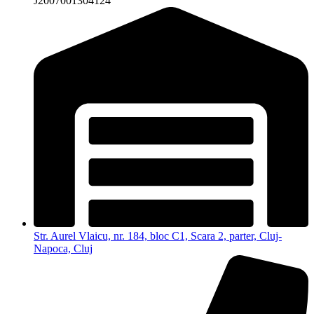
J2007001304124
Str. Aurel Vlaicu, nr. 184, bloc C1, Scara 2, parter, Cluj-
Napoca, Cluj