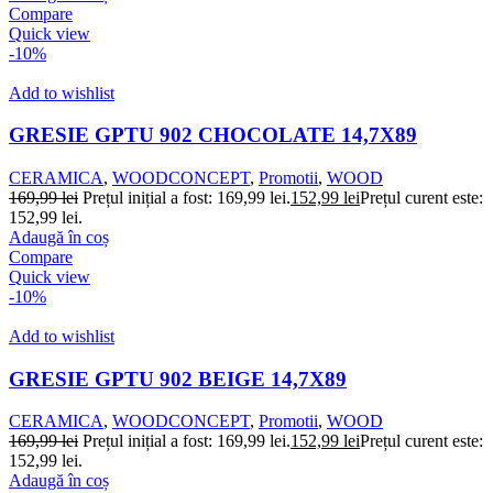
Compare
Quick view
-10%
Add to wishlist
GRESIE GPTU 902 CHOCOLATE 14,7X89
CERAMICA
,
WOODCONCEPT
,
Promotii
,
WOOD
169,99
lei
Prețul inițial a fost: 169,99 lei.
152,99
lei
Prețul curent este:
152,99 lei.
Adaugă în coș
Compare
Quick view
-10%
Add to wishlist
GRESIE GPTU 902 BEIGE 14,7X89
CERAMICA
,
WOODCONCEPT
,
Promotii
,
WOOD
169,99
lei
Prețul inițial a fost: 169,99 lei.
152,99
lei
Prețul curent este:
152,99 lei.
Adaugă în coș