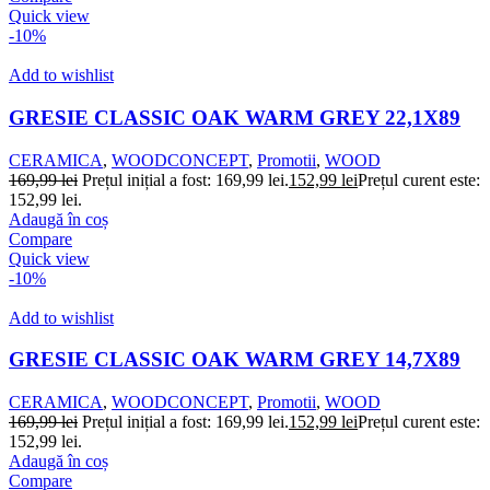
Quick view
-10%
Add to wishlist
GRESIE CLASSIC OAK WARM GREY 22,1X89
CERAMICA
,
WOODCONCEPT
,
Promotii
,
WOOD
169,99
lei
Prețul inițial a fost: 169,99 lei.
152,99
lei
Prețul curent este:
152,99 lei.
Adaugă în coș
Compare
Quick view
-10%
Add to wishlist
GRESIE CLASSIC OAK WARM GREY 14,7X89
CERAMICA
,
WOODCONCEPT
,
Promotii
,
WOOD
169,99
lei
Prețul inițial a fost: 169,99 lei.
152,99
lei
Prețul curent este:
152,99 lei.
Adaugă în coș
Compare