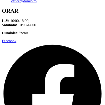
office@domio.ro
ORAR
L-V:
10:00-18:00;
Sambata:
10:00-14:00
Duminica:
închis
Facebook