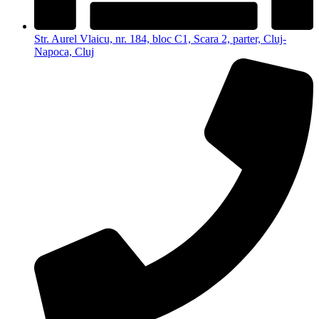
Str. Aurel Vlaicu, nr. 184, bloc C1, Scara 2, parter, Cluj-
Napoca, Cluj