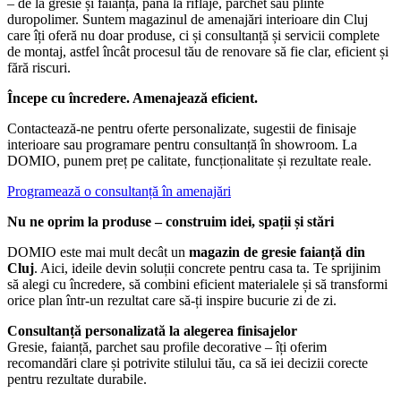
– de la gresie și faianță, până la riflaje, parchet sau plinte
duropolimer. Suntem magazinul de amenajări interioare din Cluj
care îți oferă nu doar produse, ci și consultanță și servicii complete
de montaj, astfel încât procesul tău de renovare să fie clar, eficient și
fără riscuri.
Începe cu încredere. Amenajează eficient.
Contactează-ne pentru oferte personalizate, sugestii de finisaje
interioare sau programare pentru consultanță în showroom. La
DOMIO, punem preț pe calitate, funcționalitate și rezultate reale.
Programează o consultanță în amenajări
Nu ne oprim la produse – construim idei, spații și stări
DOMIO este mai mult decât un
magazin de gresie faianță din
Cluj
. Aici, ideile devin soluții concrete pentru casa ta. Te sprijinim
să alegi cu încredere, să combini eficient materialele și să transformi
orice plan într-un rezultat care să-ți inspire bucurie zi de zi.
Consultanță personalizată la alegerea finisajelor
Gresie, faianță, parchet sau profile decorative – îți oferim
recomandări clare și potrivite stilului tău, ca să iei decizii corecte
pentru rezultate durabile.