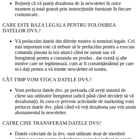
Rețineți că vă puteți dezabona de la newsletter în orice
moment și total gratuit prin instrucțiunile furnizate în fiecare
comunicare.
CARE ESTE BAZA LEGALA PENTRU FOLOSIREA
DATELOR DVS.?
Vă prelucrăm datele din diferite motive si temeiuri legale. Cel
mai important este că trebuie să le prelucrăm pentru a executa
comanda plasata la noi atunci când ne sunati sau vă
înregistrați pentru a comanda un produs , dar există și alte
motive care ne legitimează, cum ar fi consimțământul pe care
ni-l dați pentru a vă trimite newsletter-ul nostru.
CÂT TIMP VOM STOCA DATELE DVS.?
Vom prelucra datele dvs. pe perioada cât aveți statutul de
client sau utilizator înregistrat (adică până când decideți să vă
dezabonați). In ceea ce priveste activitatile de marketing vom
prelucra datele dvs. până când vă veți dezabona sau veți anula
abonamentul la newsletter.
CATRE CINE TRANSFERAM DATELE DVS?
Datele colectate de la dvs. sunt utilizate doar de membrii