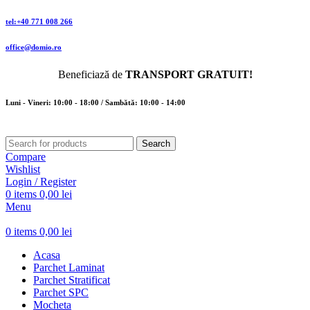
tel:+40 771 008 266
office@domio.ro
Beneficiază de
TRANSPORT GRATUIT!
Luni - Vineri: 10:00 - 18:00 / Sambătă: 10:00 - 14:00
Search
Compare
Wishlist
Login / Register
0
items
0,00
lei
Menu
0
items
0,00
lei
Acasa
Parchet Laminat
Parchet Stratificat
Parchet SPC
Mocheta