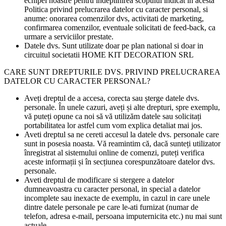
echipei noastre pentru indeplinirea scopului indicat in acesta
Politica privind prelucrarea datelor cu caracter personal, si
anume: onorarea comenzilor dvs, activitati de marketing,
confirmarea comenzilor, eventuale solicitati de feed-back, ca
urmare a serviciilor prestate.
Datele dvs. Sunt utilizate doar pe plan national si doar in
circuitul societatii HOME KIT DECORATION SRL
CARE SUNT DREPTURILE DVS. PRIVIND PRELUCRAREA
DATELOR CU CARACTER PERSONAL?
Aveți dreptul de a accesa, corecta sau șterge datele dvs.
personale. În unele cazuri, aveți și alte drepturi, spre exemplu,
vă puteți opune ca noi să vă utilizăm datele sau solicitați
portabilitatea lor astfel cum vom explica detaliat mai jos.
Aveti dreptul sa ne cereti accesul la datele dvs. personale care
sunt in posesia noasta. Vă reamintim că, dacă sunteți utilizator
înregistrat al sistemului online de comenzi, puteți verifica
aceste informații și în secțiunea corespunzătoare datelor dvs.
personale.
Aveti dreptul de modificare si stergere a datelor
dumneavoastra cu caracter personal, in special a datelor
incomplete sau inexacte de exemplu, in cazul in care unele
dintre datele personale pe care le-ati furnizat (numar de
telefon, adresa e-mail, persoana imputernicita etc.) nu mai sunt
actuale.