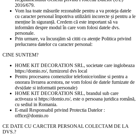
2016/679.
Vom lua toate măsurile rezonabile pentru a va proteja datele
cu caracter personal împotriva utilizării incorecte și pentru a le
menține în siguranță. Credem că este important să va
informăm despre modul în care vom folosi datele dvs.
personale.
Prin urmare, va încurajăm să cititi cu atenție Politica privind
prelucrarea datelor cu caracter personal:
CINE SUNTEM?
HOME KIT DECORATION SRL, societate care inglobeaza
https://domio.ro/, furnizorul dvs local
Pentru procesarea comenzilor telefonice/online si pentru a
onorara livrarea acestora, ne vom folosi de datele furnizate de
dvs(date si informatii personale)
HOME KIT DECORATION SRL, brandul sub care
activeaza si https://domio.ro/, este o persoana juridica română,
cu sediul in Romania.
E-mail Responsabil privind Protectia Datelor :
office@domio.ro
CE DATE CU CARCTER PERSONAL COLECTAM DE LA
DVS.?