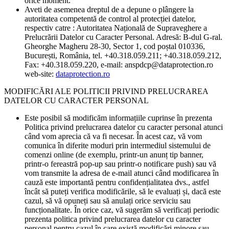
orice moment.
Aveti de asemenea dreptul de a depune o plângere la
autoritatea competentă de control al protecției datelor,
respectiv catre : Autoritatea Națională de Supraveghere a
Prelucrării Datelor cu Caracter Personal. Adresă: B-dul G-ral.
Gheorghe Magheru 28-30, Sector 1, cod poștal 010336,
București, România, tel. +40.318.059.211; +40.318.059.212,
Fax: +40.318.059.220, e-mail: anspdcp@dataprotection.ro
web-site:
dataprotection.ro
MODIFICĂRI ALE POLITICII PRIVIND PRELUCRAREA
DATELOR CU CARACTER PERSONAL
Este posibil să modificăm informațiile cuprinse în prezenta
Politica privind prelucrarea datelor cu caracter personal atunci
când vom aprecia că va fi necesar. În acest caz, vă vom
comunica în diferite moduri prin intermediul sistemului de
comenzi online (de exemplu, printr-un anunț tip banner,
printr-o fereastră pop-up sau printr-o notificare push) sau vă
vom transmite la adresa de e-mail atunci când modificarea în
cauză este importantă pentru confidențialitatea dvs., astfel
încât să puteți verifica modificările, să le evaluați și, dacă este
cazul, să vă opuneți sau să anulați orice serviciu sau
funcționalitate. În orice caz, vă sugerăm să verificați periodic
prezenta politica privind prelucrarea datelor cu caracter
personal pentru cazul în care există modificări minore sau