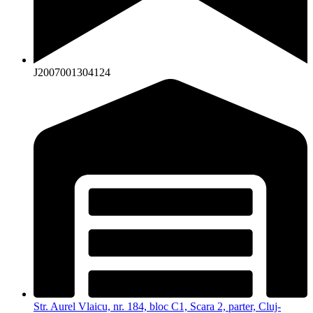
J2007001304124
Str. Aurel Vlaicu, nr. 184, bloc C1, Scara 2, parter, Cluj-