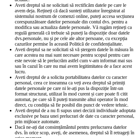
Aveti dreptul să ne solicitati să rectificăm datele pe care le
avem deja. Rețineți că dacă sunteți utilizator înregistrat al
sistemului nostrum de comenzi online, puteți accesa secțiunea
corespunzătoare datelor personale din contul dvs. pentru a
modifica sau actualiza datele personale. Vă rugăm rețineți ca
regulă generală că trebuie să puneți la dispoziție doar datele
dvs.personale, nu și pe cele ale altor persoane, cu excepția
cazurilor permise în această Politică de confidențialitate.
Aveti dreptul sa ne solicitati să vă ștergem datele în măsura în
care acestea nu mai sunt necesare pentru scopul pentru care
este nevoie să le prelucrăm astfel cum v-am informat mai sus
sau în cazul în care nu mai avem legitimitatea de a face acest
lucru.
Aveti dreptul de a solicita portabilitatea datelor cu caracter
personal, ceea ce inseamna ca veți avea dreptul să primiți
datele personale pe care ni le-ați pus la dispoziție într-un
format structurat, utilizat în mod curent și care poate fi citit
automat, pe care să îl puteți transmite altui operator în mod
direct, cu condiția să fie posibil din punct de vedere tehnic.
Aveti dreptul de a nu fi supus unei decizii individuale adoptata
exclusive pe baza unei prelucrari de date cu caracter personal,
prin mijloace automate.
Dacă ne-ați dat consimțământul pentru prelucrarea datelor
dvs. în orice scop, aveți, de asemenea, dreptul să îl retrageți în