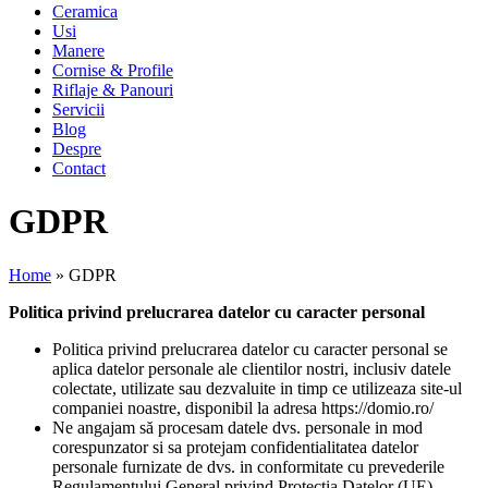
Ceramica
Usi
Manere
Cornise & Profile
Riflaje & Panouri
Servicii
Blog
Despre
Contact
GDPR
Home
»
GDPR
Politica privind prelucrarea datelor cu caracter personal
Politica privind prelucrarea datelor cu caracter personal se
aplica datelor personale ale clientilor nostri, inclusiv datele
colectate, utilizate sau dezvaluite in timp ce utilizeaza site-ul
companiei noastre, disponibil la adresa https://domio.ro/
Ne angajam să procesam datele dvs. personale in mod
corespunzator si sa protejam confidentialitatea datelor
personale furnizate de dvs. in conformitate cu prevederile
Regulamentului General privind Protectia Datelor (UE)