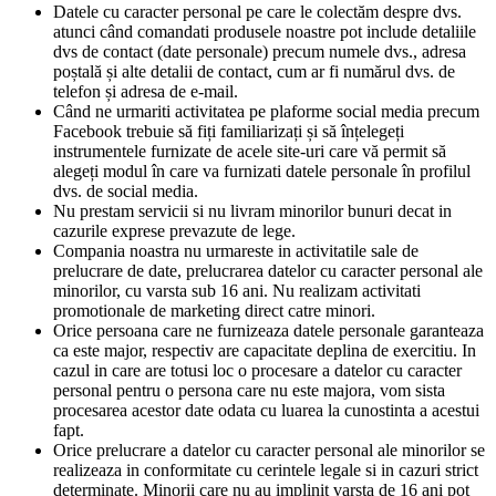
Datele cu caracter personal pe care le colectăm despre dvs.
atunci când comandati produsele noastre pot include detaliile
dvs de contact (date personale) precum numele dvs., adresa
poștală și alte detalii de contact, cum ar fi numărul dvs. de
telefon și adresa de e-mail.
Când ne urmariti activitatea pe plaforme social media precum
Facebook trebuie să fiți familiarizați și să înțelegeți
instrumentele furnizate de acele site-uri care vă permit să
alegeți modul în care va furnizati datele personale în profilul
dvs. de social media.
Nu prestam servicii si nu livram minorilor bunuri decat in
cazurile exprese prevazute de lege.
Compania noastra nu urmareste in activitatile sale de
prelucrare de date, prelucrarea datelor cu caracter personal ale
minorilor, cu varsta sub 16 ani. Nu realizam activitati
promotionale de marketing direct catre minori.
Orice persoana care ne furnizeaza datele personale garanteaza
ca este major, respectiv are capacitate deplina de exercitiu. In
cazul in care are totusi loc o procesare a datelor cu caracter
personal pentru o persona care nu este majora, vom sista
procesarea acestor date odata cu luarea la cunostinta a acestui
fapt.
Orice prelucrare a datelor cu caracter personal ale minorilor se
realizeaza in conformitate cu cerintele legale si in cazuri strict
determinate. Minorii care nu au implinit varsta de 16 ani pot