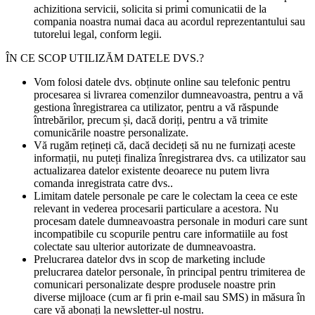
achizitiona servicii, solicita si primi comunicatii de la
compania noastra numai daca au acordul reprezentantului sau
tutorelui legal, conform legii.
ÎN CE SCOP UTILIZĂM DATELE DVS.?
Vom folosi datele dvs. obținute online sau telefonic pentru
procesarea si livrarea comenzilor dumneavoastra, pentru a vă
gestiona înregistrarea ca utilizator, pentru a vă răspunde
întrebărilor, precum și, dacă doriți, pentru a vă trimite
comunicările noastre personalizate.
Vă rugăm rețineți că, dacă decideți să nu ne furnizați aceste
informații, nu puteți finaliza înregistrarea dvs. ca utilizator sau
actualizarea datelor existente deoarece nu putem livra
comanda inregistrata catre dvs..
Limitam datele personale pe care le colectam la ceea ce este
relevant in vederea procesarii particulare a acestora. Nu
procesam datele dumneavoastra personale in moduri care sunt
incompatibile cu scopurile pentru care informatiile au fost
colectate sau ulterior autorizate de dumneavoastra.
Prelucrarea datelor dvs in scop de marketing include
prelucrarea datelor personale, în principal pentru trimiterea de
comunicari personalizate despre produsele noastre prin
diverse mijloace (cum ar fi prin e-mail sau SMS) in măsura în
care vă abonați la newsletter-ul nostru.