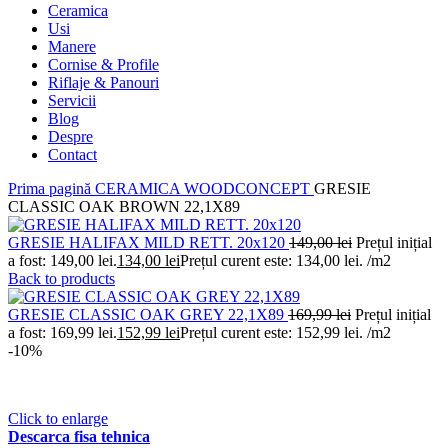
Ceramica
Usi
Manere
Cornise & Profile
Riflaje & Panouri
Servicii
Blog
Despre
Contact
Prima pagină
CERAMICA
WOODCONCEPT
GRESIE
CLASSIC OAK BROWN 22,1X89
GRESIE HALIFAX MILD RETT. 20x120
149,00
lei
Prețul inițial
a fost: 149,00 lei.
134,00
lei
Prețul curent este: 134,00 lei.
/m2
Back to products
GRESIE CLASSIC OAK GREY 22,1X89
169,99
lei
Prețul inițial
a fost: 169,99 lei.
152,99
lei
Prețul curent este: 152,99 lei.
/m2
-10%
Click to enlarge
Descarca fisa tehnica