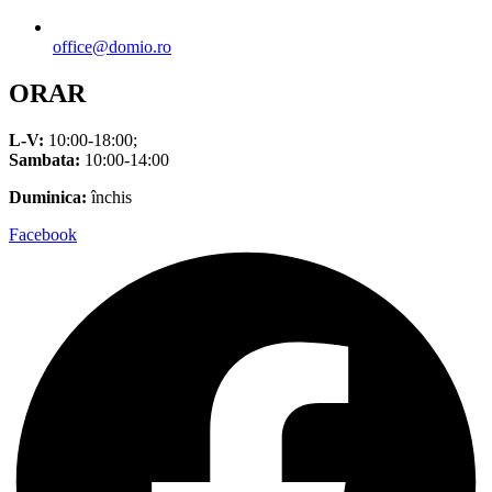
office@domio.ro
ORAR
L-V:
10:00-18:00;
Sambata:
10:00-14:00
Duminica:
închis
Facebook