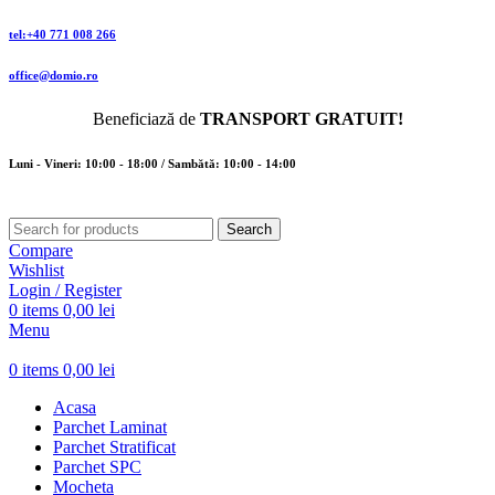
tel:+40 771 008 266
office@domio.ro
Beneficiază de
TRANSPORT GRATUIT!
Luni - Vineri: 10:00 - 18:00 / Sambătă: 10:00 - 14:00
Search
Compare
Wishlist
Login / Register
0
items
0,00
lei
Menu
0
items
0,00
lei
Acasa
Parchet Laminat
Parchet Stratificat
Parchet SPC
Mocheta