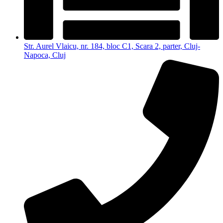
Str. Aurel Vlaicu, nr. 184, bloc C1, Scara 2, parter, Cluj-
Napoca, Cluj