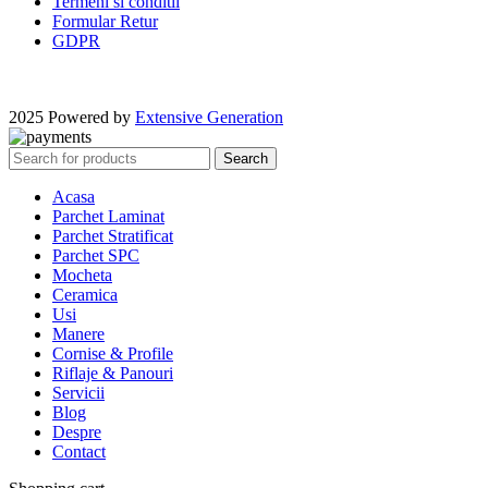
Termeni si conditii
Formular Retur
GDPR
2025 Powered by
Extensive Generation
Search
Acasa
Parchet Laminat
Parchet Stratificat
Parchet SPC
Mocheta
Ceramica
Usi
Manere
Cornise & Profile
Riflaje & Panouri
Servicii
Blog
Despre
Contact