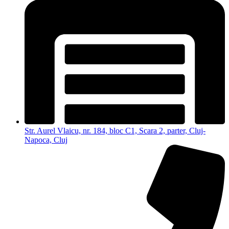
Str. Aurel Vlaicu, nr. 184, bloc C1, Scara 2, parter, Cluj-
Napoca, Cluj