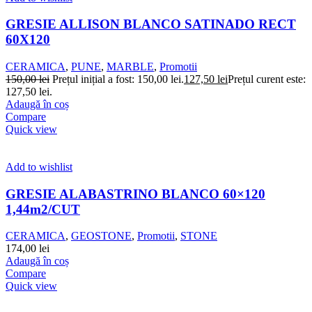
GRESIE ALLISON BLANCO SATINADO RECT
60X120
CERAMICA
,
PUNE
,
MARBLE
,
Promotii
150,00
lei
Prețul inițial a fost: 150,00 lei.
127,50
lei
Prețul curent este:
127,50 lei.
Adaugă în coș
Compare
Quick view
Add to wishlist
GRESIE ALABASTRINO BLANCO 60×120
1,44m2/CUT
CERAMICA
,
GEOSTONE
,
Promotii
,
STONE
174,00
lei
Adaugă în coș
Compare
Quick view