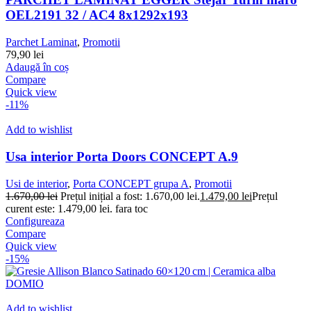
OEL2191 32 / AC4 8x1292x193
Parchet Laminat
,
Promotii
79,90
lei
Adaugă în coș
Compare
Quick view
-11%
Add to wishlist
Usa interior Porta Doors CONCEPT A.9
Usi de interior
,
Porta CONCEPT grupa A
,
Promotii
1.670,00
lei
Prețul inițial a fost: 1.670,00 lei.
1.479,00
lei
Prețul
curent este: 1.479,00 lei.
fara toc
Configureaza
Compare
Quick view
-15%
Add to wishlist