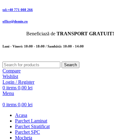
tel:+40 771 008 266
office@domio.ro
Beneficiază de
TRANSPORT GRATUIT!
Luni - Vineri: 10:00 - 18:00 / Sambătă: 10:00 - 14:00
Search
Compare
Wishlist
Login / Register
0
items
0,00
lei
Menu
0
items
0,00
lei
Acasa
Parchet Laminat
Parchet Stratificat
Parchet SPC
Mocheta