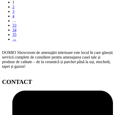
1
2
3
4
…
33
34
35
→
DOMIO Showroom de amenajări interioare este locul în care găsești
servicii complete de consiliere pentru amenajarea casei tale și
produse de calitate – de la ceramică și parchet până la uși, mochetă,
tapet și gazon!
CONTACT