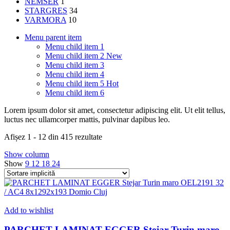
NEMSER
1
STARGRES
34
VARMORA
10
Menu parent item
Menu child item 1
Menu child item 2
New
Menu child item 3
Menu child item 4
Menu child item 5
Hot
Menu child item 6
Lorem ipsum dolor sit amet, consectetur adipiscing elit. Ut elit tellus,
luctus nec ullamcorper mattis, pulvinar dapibus leo.
Afișez 1 - 12 din 415 rezultate
Show column
Show
9
12
18
24
Add to wishlist
PARCHET LAMINAT EGGER Stejar Turin maro