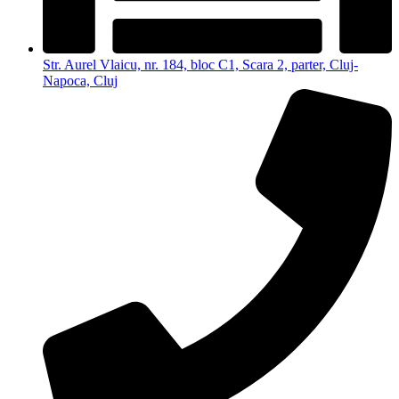
Str. Aurel Vlaicu, nr. 184, bloc C1, Scara 2, parter, Cluj-
Napoca, Cluj