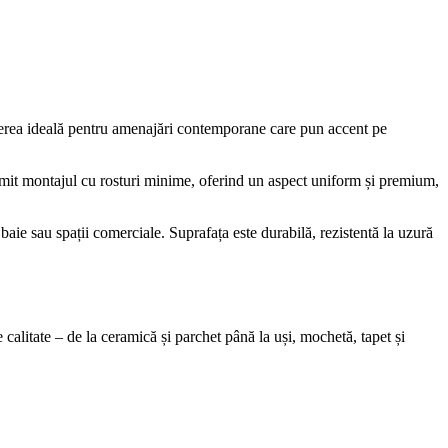
egerea ideală pentru amenajări contemporane care pun accent pe
rmit montajul cu rosturi minime, oferind un aspect uniform și premium,
e, baie sau spații comerciale. Suprafața este durabilă, rezistentă la uzură
alitate – de la ceramică și parchet până la uși, mochetă, tapet și