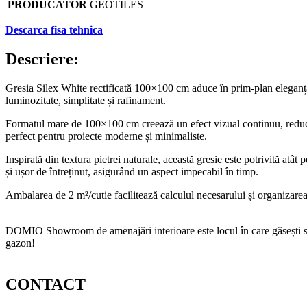
PRODUCATOR
GEOTILES
Descarca fisa tehnica
Descriere:
Gresia Silex White rectificată 100×100 cm aduce în prim-plan eleganța
luminozitate, simplitate și rafinament.
Formatul mare de 100×100 cm creează un efect vizual continuu, reducân
perfect pentru proiecte moderne și minimaliste.
Inspirată din textura pietrei naturale, această gresie este potrivită atât 
și ușor de întreținut, asigurând un aspect impecabil în timp.
Ambalarea de 2 m²/cutie facilitează calculul necesarului și organizarea 
DOMIO Showroom de amenajări interioare este locul în care găsești serv
gazon!
CONTACT