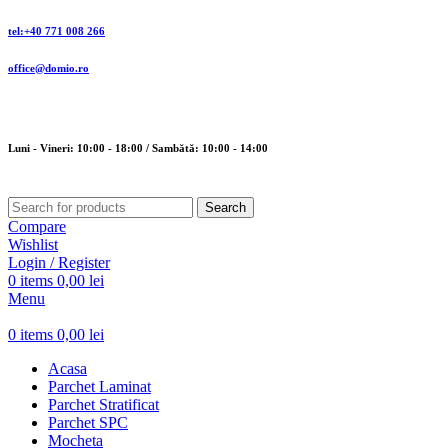
tel:+40 771 008 266
office@domio.ro
Luni - Vineri: 10:00 - 18:00 / Sambătă: 10:00 - 14:00
Search
Compare
Wishlist
Login / Register
0
items
0,00
lei
Menu
0
items
0,00
lei
Acasa
Parchet Laminat
Parchet Stratificat
Parchet SPC
Mocheta