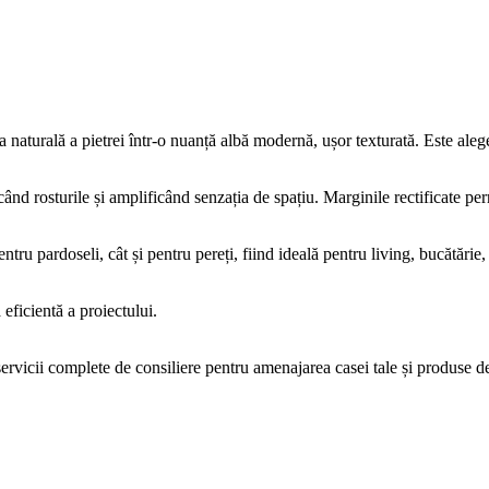
 naturală a pietrei într-o nuanță albă modernă, ușor texturată. Este al
d rosturile și amplificând senzația de spațiu. Marginile rectificate pe
pentru pardoseli, cât și pentru pereți, fiind ideală pentru living, bucătări
eficientă a proiectului.
icii complete de consiliere pentru amenajarea casei tale și produse de c