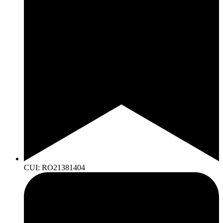
CUI: RO21381404