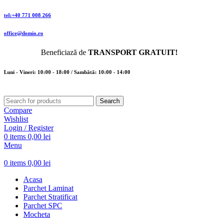
tel:+40 771 008 266
office@domio.ro
Beneficiază de
TRANSPORT GRATUIT!
Luni - Vineri: 10:00 - 18:00 / Sambătă: 10:00 - 14:00
Search
Compare
Wishlist
Login / Register
0
items
0,00
lei
Menu
0
items
0,00
lei
Acasa
Parchet Laminat
Parchet Stratificat
Parchet SPC
Mocheta