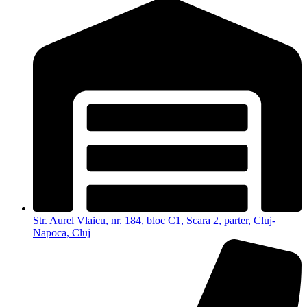
Str. Aurel Vlaicu, nr. 184, bloc C1, Scara 2, parter, Cluj-
Napoca, Cluj