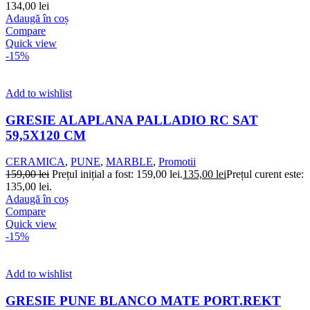
134,00
lei
Adaugă în coș
Compare
Quick view
-15%
Add to wishlist
GRESIE ALAPLANA PALLADIO RC SAT
59,5X120 CM
CERAMICA
,
PUNE
,
MARBLE
,
Promotii
159,00
lei
Prețul inițial a fost: 159,00 lei.
135,00
lei
Prețul curent este:
135,00 lei.
Adaugă în coș
Compare
Quick view
-15%
Add to wishlist
GRESIE PUNE BLANCO MATE PORT.REKT