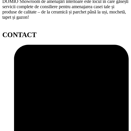
DOMIO Showroom de amenajări interioare este locul în care găsești
servicii complete de consiliere pentru amenajarea casei tale și
produse de calitate – de la ceramică și parchet până la uși, mochetă,
tapet și gazon!
CONTACT