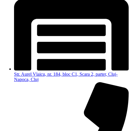
Str. Aurel Vlaicu, nr. 184, bloc C1, Scara 2, parter, Cluj-
Napoca, Cluj