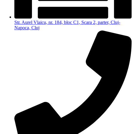
Str. Aurel Vlaicu, nr. 184, bloc C1, Scara 2, parter, Cluj-
Napoca, Cluj