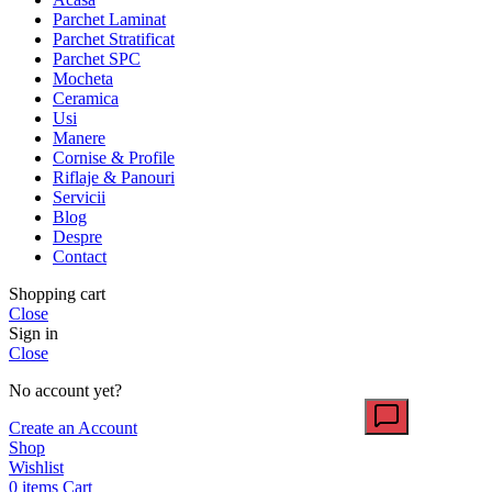
Parchet Laminat
Parchet Stratificat
Parchet SPC
Mocheta
Ceramica
Usi
Manere
Cornise & Profile
Riflaje & Panouri
Servicii
Blog
Despre
Contact
Shopping cart
Close
Sign in
Close
No account yet?
Create an Account
Shop
Wishlist
0
items
Cart