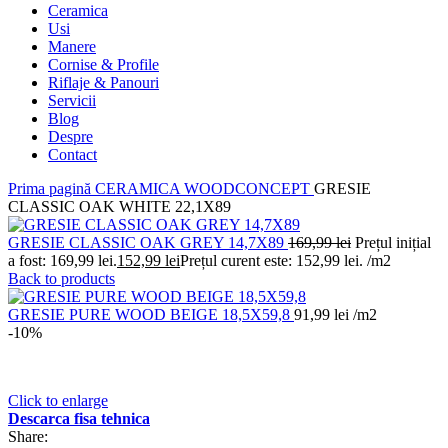
Ceramica
Usi
Manere
Cornise & Profile
Riflaje & Panouri
Servicii
Blog
Despre
Contact
Prima pagină
CERAMICA
WOODCONCEPT
GRESIE
CLASSIC OAK WHITE 22,1X89
GRESIE CLASSIC OAK GREY 14,7X89
169,99
lei
Prețul inițial
a fost: 169,99 lei.
152,99
lei
Prețul curent este: 152,99 lei.
/m2
Back to products
GRESIE PURE WOOD BEIGE 18,5X59,8
91,99
lei
/m2
-10%
Click to enlarge
Descarca fisa tehnica
Share: