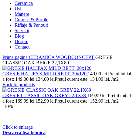
Ceramica
Usi
Manere
Cornise & Profile
Riflaje & Panouri
Servicii
Blog
Despre
Contact
Prima pagină
CERAMICA
WOODCONCEPT
GRESIE
CLASSIC OAK BEIGE 22,1X89
GRESIE HALIFAX MILD RETT. 20x120
149,00
lei
Prețul inițial
a fost: 149,00 lei.
134,00
lei
Prețul curent este: 134,00 lei.
/m2
Back to products
GRESIE CLASSIC OAK GREY 22,1X89
169,99
lei
Prețul inițial
a fost: 169,99 lei.
152,99
lei
Prețul curent este: 152,99 lei.
/m2
-10%
Click to enlarge
Descarca fisa tehnica