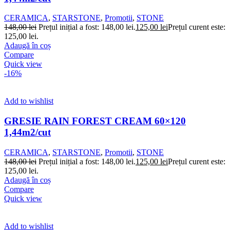
CERAMICA
,
STARSTONE
,
Promotii
,
STONE
148,00
lei
Prețul inițial a fost: 148,00 lei.
125,00
lei
Prețul curent este:
125,00 lei.
Adaugă în coș
Compare
Quick view
-16%
Add to wishlist
GRESIE RAIN FOREST CREAM 60×120
1,44m2/cut
CERAMICA
,
STARSTONE
,
Promotii
,
STONE
148,00
lei
Prețul inițial a fost: 148,00 lei.
125,00
lei
Prețul curent este:
125,00 lei.
Adaugă în coș
Compare
Quick view
Add to wishlist