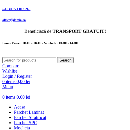
tel:+40 771 008 266
office@domio.ro
Beneficiază de
TRANSPORT GRATUIT!
Luni - Vineri: 10:00 - 18:00 / Sambătă: 10:00 - 14:00
Search
Compare
Wishlist
Login / Register
0
items
0,00
lei
Menu
0
items
0,00
lei
Acasa
Parchet Laminat
Parchet Stratificat
Parchet SPC
Mocheta