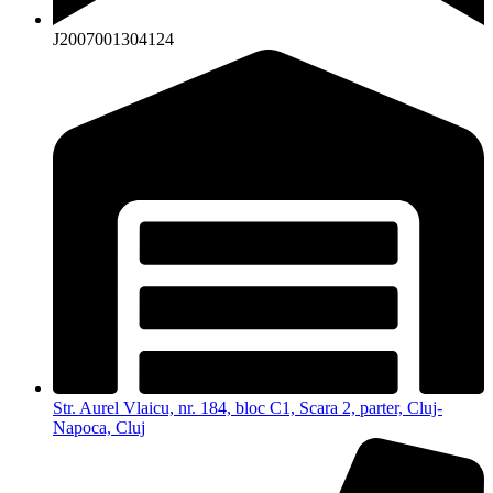
J2007001304124
Str. Aurel Vlaicu, nr. 184, bloc C1, Scara 2, parter, Cluj-
Napoca, Cluj