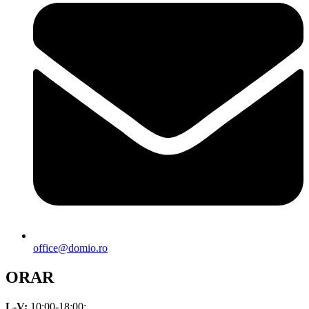
office@domio.ro
ORAR
L-V:
10:00-18:00;