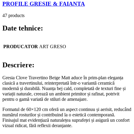
PROFILE GRESIE & FAIANTA
47 products
Date tehnice:
PRODUCATOR
ART GRESO
Descriere:
Gresia Clove Travertino Beige Matt aduce în prim-plan eleganța
clasică a travertinului, reinterpretată într-o variantă ceramică
modernă și durabilă. Nuanța bej cald, completată de texturi fine și
variații naturale, creează un ambient primitor și rafinat, potrivit
pentru o gamă variată de stiluri de amenajare.
Formatul de 60×120 cm oferă un aspect continuu și aerisit, reducând
numărul rosturilor și contribuind la o estetică contemporană.
Finisajul mat evidențiază naturalețea suprafeței și asigură un confort
vizual ridicat, fără reflexii deranjante.