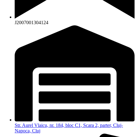
J2007001304124
Str. Aurel Vlaicu, nr. 184, bloc C1, Scara 2, parter, Cluj-
Napoca, Cluj