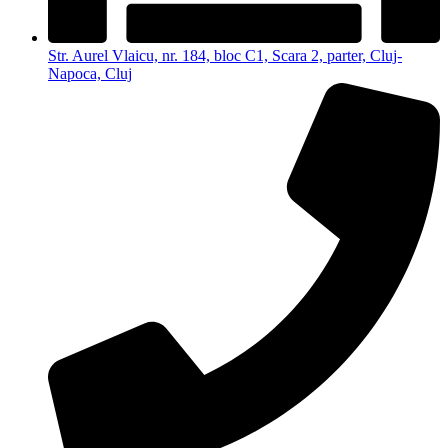
Str. Aurel Vlaicu, nr. 184, bloc C1, Scara 2, parter, Cluj-
Napoca, Cluj