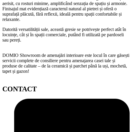
aerisit, cu rosturi minime, amplificând senzația de spațiu și armonie.
Finisajul mat evidențiază caracterul natural al pietrei și oferă o
suprafață plăcută, fără reflexii, ideală pentru spații confortabile și
relaxante.
Datorită versatilității sale, această gresie se potrivește perfect atât în
locuințe, cât și în spații comerciale, putând fi utilizată pe pardoseli
sau pereți.
DOMIO Showroom de amenajări interioare este locul în care găsești
servicii complete de consiliere pentru amenajarea casei tale și
produse de calitate – de la ceramică și parchet până la uși, mochetă,
tapet și gazon!
CONTACT