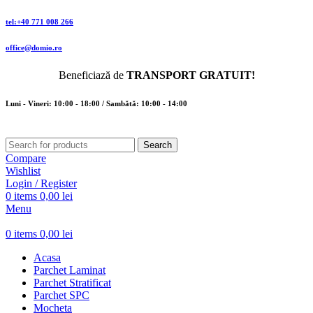
tel:+40 771 008 266
office@domio.ro
Beneficiază de
TRANSPORT GRATUIT!
Luni - Vineri: 10:00 - 18:00 / Sambătă: 10:00 - 14:00
Search
Compare
Wishlist
Login / Register
0
items
0,00
lei
Menu
0
items
0,00
lei
Acasa
Parchet Laminat
Parchet Stratificat
Parchet SPC
Mocheta