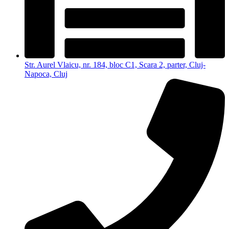
Str. Aurel Vlaicu, nr. 184, bloc C1, Scara 2, parter, Cluj-
Napoca, Cluj