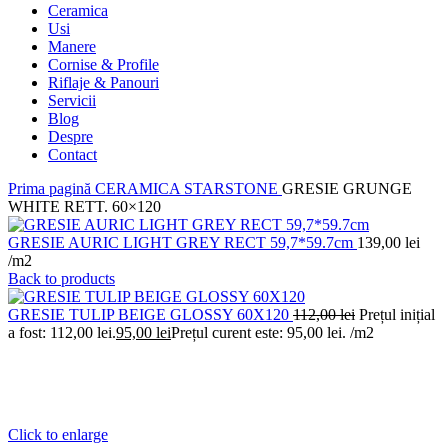
Ceramica
Usi
Manere
Cornise & Profile
Riflaje & Panouri
Servicii
Blog
Despre
Contact
Prima pagină
CERAMICA
STARSTONE
GRESIE GRUNGE
WHITE RETT. 60×120
GRESIE AURIC LIGHT GREY RECT 59,7*59.7cm
139,00
lei
/m2
Back to products
GRESIE TULIP BEIGE GLOSSY 60X120
112,00
lei
Prețul inițial
a fost: 112,00 lei.
95,00
lei
Prețul curent este: 95,00 lei.
/m2
Click to enlarge