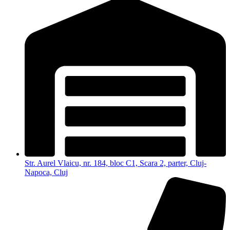
Str. Aurel Vlaicu, nr. 184, bloc C1, Scara 2, parter, Cluj-
Napoca, Cluj