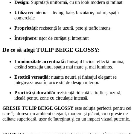
Design:
Suprafață uniformă, cu un look modern și rafinat
Utilizare:
interior – living, baie, bucătărie, holuri, spații
comerciale
Proprietăți:
rezistență la uzură, pete și trafic intens
Întreținere:
ușor de curățat și întreținut
De ce să alegi
TULIP BEIGE GLOSSY
:
Luminozitate accentuată:
finisajul lucios reflectă lumina,
creând senzația unui spațiu mai mare și mai luminos.
Estetică versatilă:
nuanța neutră și finisajul elegant se
integrează ușor în orice stil de design interior.
Practică și durabilă:
rezistență ridicată la trafic și uzură,
ideală pentru zone cu circulație intensă.
GRESIE TULIP BEIGE GLOSSY
este soluția perfectă pentru cei
care își doresc un ambient elegant, modern și plăcut, cu o gresie de
calitate superioară, ușor de întreținut și cu un impact vizual puternic.