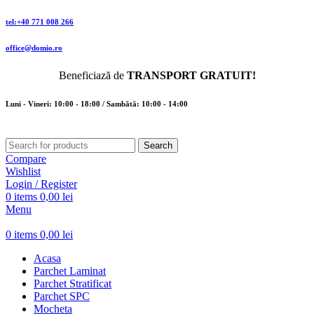
tel:+40 771 008 266
office@domio.ro
Beneficiază de
TRANSPORT GRATUIT!
Luni - Vineri: 10:00 - 18:00 / Sambătă: 10:00 - 14:00
Search
Compare
Wishlist
Login / Register
0
items
0,00
lei
Menu
0
items
0,00
lei
Acasa
Parchet Laminat
Parchet Stratificat
Parchet SPC
Mocheta