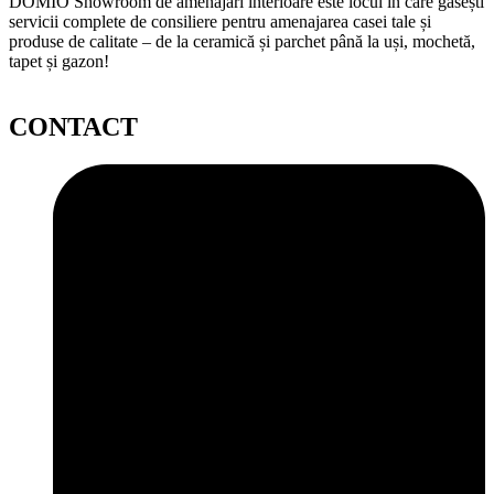
DOMIO Showroom de amenajări interioare este locul în care găsești
servicii complete de consiliere pentru amenajarea casei tale și
produse de calitate – de la ceramică și parchet până la uși, mochetă,
tapet și gazon!
CONTACT