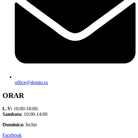
office@domio.ro
ORAR
L-V:
10:00-18:00;
Sambata:
10:00-14:00
Duminica:
închis
Facebook