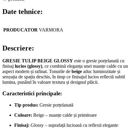
Date tehnice:
PRODUCATOR
VARMORA
Descriere:
GRESIE TULIP BEIGE GLOSSY
este o gresie porțelanată cu
finisaj
lucios (glossy)
, ce combină eleganța unei nuanțe calde cu un
aspect modern și rafinat. Tonurile de
beige
aduc luminozitate și
senzația de spațiu deschis, în timp ce finisajul lucios reflectă subtil
lumina, punând în valoare textura și designul plăcii.
Caracteristici principale:
Tip produs:
Gresie porțelanată
Culoare:
Beige – nuanțe calde și primitoare
Finisaj:
Glossy – suprafață lucioasă cu reflexii elegante