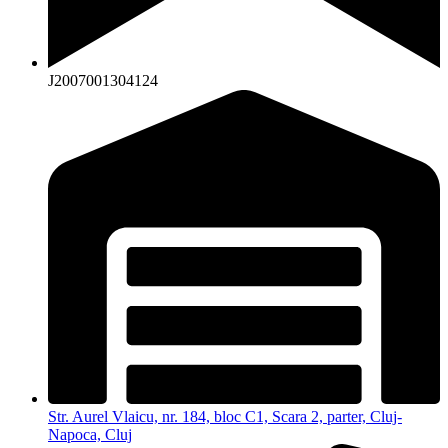
J2007001304124
Str. Aurel Vlaicu, nr. 184, bloc C1, Scara 2, parter, Cluj-
Napoca, Cluj