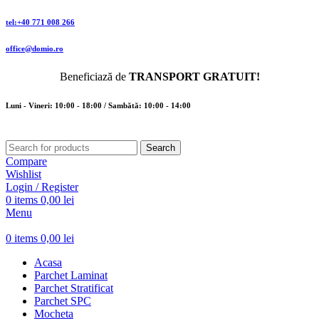
tel:+40 771 008 266
office@domio.ro
Beneficiază de
TRANSPORT GRATUIT!
Luni - Vineri: 10:00 - 18:00 / Sambătă: 10:00 - 14:00
Search
Compare
Wishlist
Login / Register
0
items
0,00
lei
Menu
0
items
0,00
lei
Acasa
Parchet Laminat
Parchet Stratificat
Parchet SPC
Mocheta