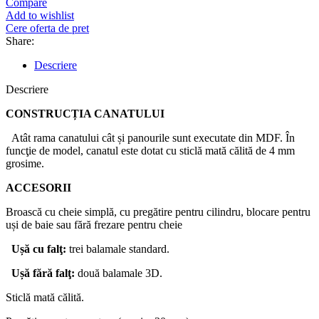
Compare
Add to wishlist
Cere oferta de pret
Share:
Descriere
Descriere
CONSTRUCȚIA CANATULUI
Atât rama canatului cât și panourile sunt executate din MDF. În
funcţie de model, canatul este dotat cu sticlă mată călită de 4 mm
grosime.
ACCESORII
Broască cu cheie simplă, cu pregătire pentru cilindru, blocare pentru
uși de baie sau fără frezare pentru cheie
Ușă
cu
falţ
:
trei balamale standard.
Ușă
fără
falţ
:
două balamale 3D.
Sticlă mată călită.