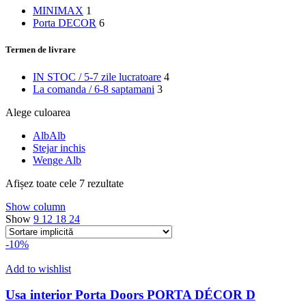
MINIMAX
1
Porta DECOR
6
Termen de livrare
IN STOC / 5-7 zile lucratoare
4
La comanda / 6-8 saptamani
3
Alege culoarea
Alb
Alb
Stejar inchis
Wenge Alb
Afișez toate cele 7 rezultate
Show column
Show
9
12
18
24
-10%
Add to wishlist
Usa interior Porta Doors PORTA DÉCOR D