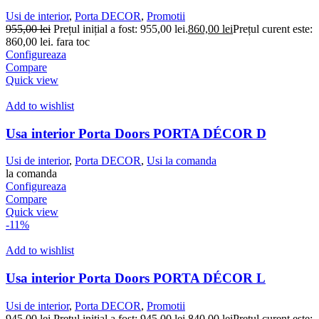
Usi de interior
,
Porta DECOR
,
Promotii
955,00
lei
Prețul inițial a fost: 955,00 lei.
860,00
lei
Prețul curent este:
860,00 lei.
fara toc
Configureaza
Compare
Quick view
Add to wishlist
Usa interior Porta Doors PORTA DÉCOR D
Usi de interior
,
Porta DECOR
,
Usi la comanda
la comanda
Configureaza
Compare
Quick view
-11%
Add to wishlist
Usa interior Porta Doors PORTA DÉCOR L
Usi de interior
,
Porta DECOR
,
Promotii
945,00
lei
Prețul inițial a fost: 945,00 lei.
840,00
lei
Prețul curent este: