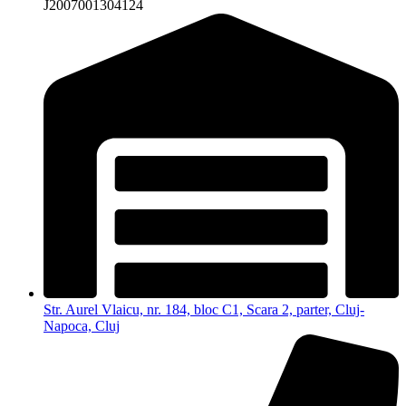
J2007001304124
Str. Aurel Vlaicu, nr. 184, bloc C1, Scara 2, parter, Cluj-
Napoca, Cluj