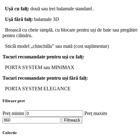
Ușă
cu
falţ
:
două sau trei balamale standard .
Ușă
fără
falţ
:
balamale 3D
Broască cu cheie simplă, cu blocare pentru uși de baie sau pregătire
pentru cilindru.
Sticlă model „chinchilla” sau mată (cost suplimentar)
Tocuri
recomandate
pentru
uși
cu
falț
:
PORTA SYSTEM sau MINIMAX
Tocuri
recomandate
pentru
uși
fără
falț
:
PORTA SYSTEM ELEGANCE
Filtrare pret
Preț minim
Preț maxim
Filtrează
Colectie