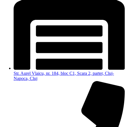
Str. Aurel Vlaicu, nr. 184, bloc C1, Scara 2, parter, Cluj-
Napoca, Cluj