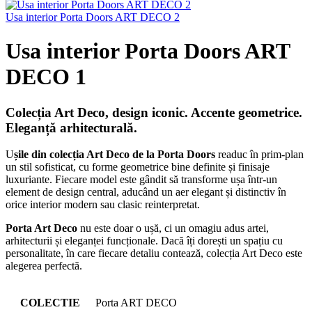
Usa interior Porta Doors ART DECO 2
Usa interior Porta Doors ART
DECO 1
Colecția Art Deco, d
esign iconic. Accente geometrice.
Eleganță arhitecturală.
U
șile din colecția Art Deco de la Porta Doors
readuc în prim-plan
un stil sofisticat, cu forme geometrice bine definite și finisaje
luxuriante. Fiecare model este gândit să transforme ușa într-un
element de design central, aducând un aer elegant și distinctiv în
orice interior modern sau clasic reinterpretat.
Porta Art Deco
nu este doar o ușă, ci un omagiu adus artei,
arhitecturii și eleganței funcționale. Dacă îți dorești un spațiu cu
personalitate, în care fiecare detaliu contează, colecția Art Deco este
alegerea perfectă.
COLECTIE
Porta ART DECO