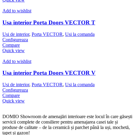
Add to wishlist
Usa interior Porta Doors VECTOR T
Usi de interior
,
Porta VECTOR
,
Usi la comanda
Configureaza
Compare
Quick view
Add to wishlist
Usa interior Porta Doors VECTOR V
Usi de interior
,
Porta VECTOR
,
Usi la comanda
Configureaza
Compare
Quick view
DOMIO Showroom de amenajări interioare este locul în care găsești
servicii complete de consiliere pentru amenajarea casei tale și
produse de calitate – de la ceramică și parchet până la uși, mochetă,
tapet și gazon!