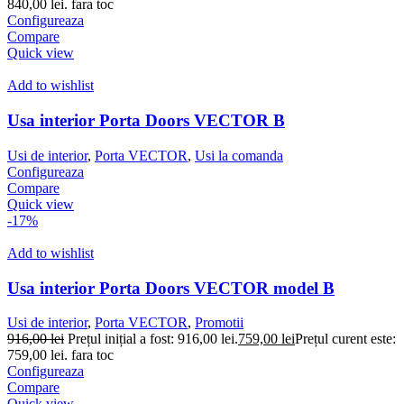
840,00 lei.
fara toc
Configureaza
Compare
Quick view
Add to wishlist
Usa interior Porta Doors VECTOR B
Usi de interior
,
Porta VECTOR
,
Usi la comanda
Configureaza
Compare
Quick view
-17%
Add to wishlist
Usa interior Porta Doors VECTOR model B
Usi de interior
,
Porta VECTOR
,
Promotii
916,00
lei
Prețul inițial a fost: 916,00 lei.
759,00
lei
Prețul curent este:
759,00 lei.
fara toc
Configureaza
Compare
Quick view