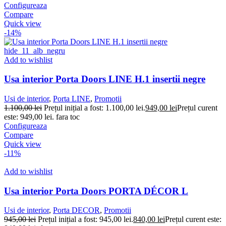
Configureaza
Compare
Quick view
-14%
Add to wishlist
Usa interior Porta Doors LINE H.1 insertii negre
Usi de interior
,
Porta LINE
,
Promotii
1.100,00
lei
Prețul inițial a fost: 1.100,00 lei.
949,00
lei
Prețul curent
este: 949,00 lei.
fara toc
Configureaza
Compare
Quick view
-11%
Add to wishlist
Usa interior Porta Doors PORTA DÉCOR L
Usi de interior
,
Porta DECOR
,
Promotii
945,00
lei
Prețul inițial a fost: 945,00 lei.
840,00
lei
Prețul curent este: