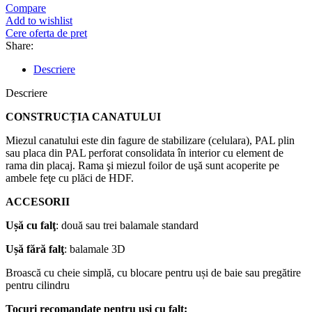
Compare
Add to wishlist
Cere oferta de pret
Share:
Descriere
Descriere
CONSTRUCȚIA CANATULUI
Miezul canatului este din fagure de stabilizare (celulara), PAL plin
sau placa din PAL perforat consolidata în interior cu element de
rama din placaj. Rama şi miezul foilor de uşă sunt acoperite pe
ambele feţe cu plăci de HDF.
ACCESORII
Ușă
cu
falţ
: două sau trei balamale standard
Ușă
fără
falţ
: balamale 3D
Broască cu cheie simplă, cu blocare pentru uși de baie sau pregătire
pentru cilindru
Tocuri
recomandate
pentru
uși
cu
falț
: