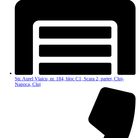
Str. Aurel Vlaicu, nr. 184, bloc C1, Scara 2, parter, Cluj-
Napoca, Cluj