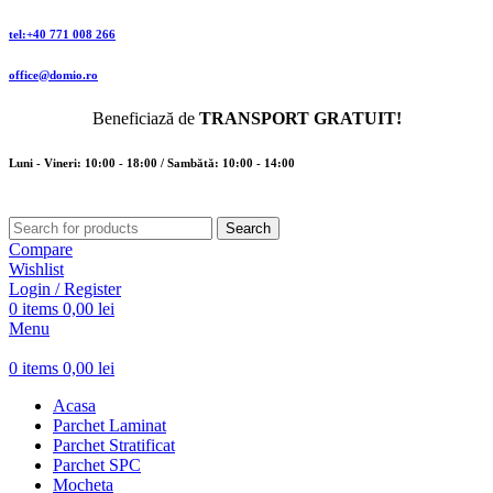
tel:+40 771 008 266
office@domio.ro
Beneficiază de
TRANSPORT GRATUIT!
Luni - Vineri: 10:00 - 18:00 / Sambătă: 10:00 - 14:00
Search
Compare
Wishlist
Login / Register
0
items
0,00
lei
Menu
0
items
0,00
lei
Acasa
Parchet Laminat
Parchet Stratificat
Parchet SPC
Mocheta