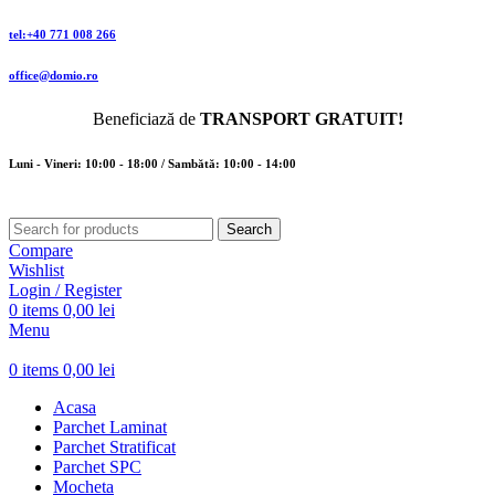
tel:+40 771 008 266
office@domio.ro
Beneficiază de
TRANSPORT GRATUIT!
Luni - Vineri: 10:00 - 18:00 / Sambătă: 10:00 - 14:00
Search
Compare
Wishlist
Login / Register
0
items
0,00
lei
Menu
0
items
0,00
lei
Acasa
Parchet Laminat
Parchet Stratificat
Parchet SPC
Mocheta