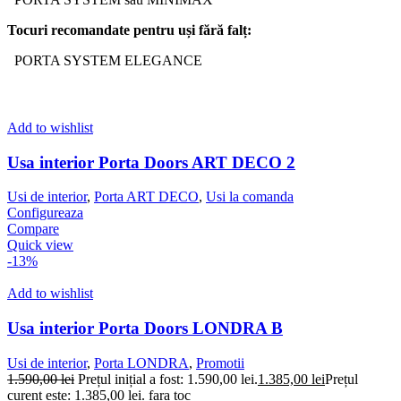
Tocuri
recomandate
pentru
uși
fără
falț
:
PORTA SYSTEM ELEGANCE
Add to wishlist
Usa interior Porta Doors ART DECO 2
Usi de interior
,
Porta ART DECO
,
Usi la comanda
Configureaza
Compare
Quick view
-13%
Add to wishlist
Usa interior Porta Doors LONDRA B
Usi de interior
,
Porta LONDRA
,
Promotii
1.590,00
lei
Prețul inițial a fost: 1.590,00 lei.
1.385,00
lei
Prețul
curent este: 1.385,00 lei.
fara toc