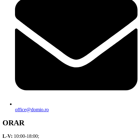
office@domio.ro
ORAR
L-V:
10:00-18:00;