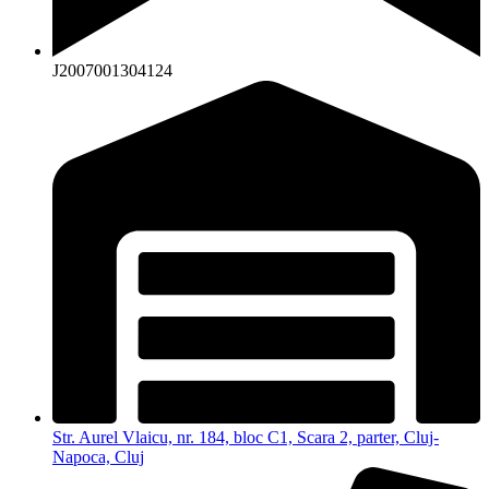
J2007001304124
Str. Aurel Vlaicu, nr. 184, bloc C1, Scara 2, parter, Cluj-
Napoca, Cluj