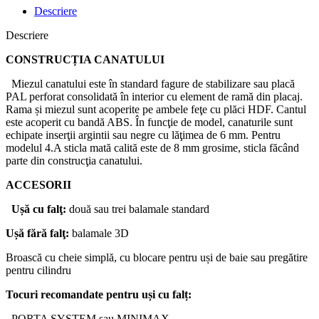
Descriere
Descriere
CONSTRUCȚIA CANATULUI
Miezul canatului este în standard fagure de stabilizare sau placă
PAL perforat consolidată în interior cu element de ramă din placaj.
Rama și miezul sunt acoperite pe ambele feţe cu plăci HDF. Cantul
este acoperit cu bandă ABS. În funcţie de model, canaturile sunt
echipate inserţii argintii sau negre cu lăţimea de 6 mm. Pentru
modelul 4.A sticla mată calită este de 8 mm grosime, sticla făcând
parte din construcţia canatului.
ACCESORII
Ușă
cu
falţ
:
două sau trei balamale standard
Ușă
fără
falţ
:
balamale 3D
Broască cu cheie simplă, cu blocare pentru uși de baie sau pregătire
pentru cilindru
Tocuri
recomandate
pentru
uși
cu
falț
:
PORTA SYSTEM sau MINIMAX