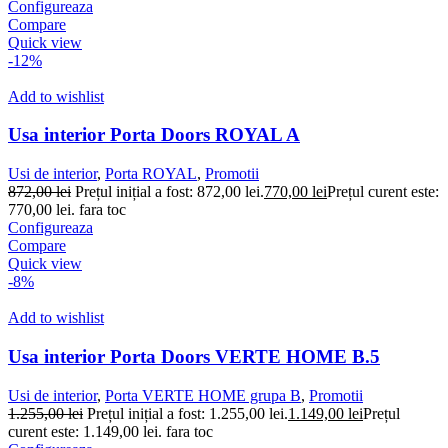
Configureaza
Compare
Quick view
-12%
Add to wishlist
Usa interior Porta Doors ROYAL A
Usi de interior
,
Porta ROYAL
,
Promotii
872,00
lei
Prețul inițial a fost: 872,00 lei.
770,00
lei
Prețul curent este:
770,00 lei.
fara toc
Configureaza
Compare
Quick view
-8%
Add to wishlist
Usa interior Porta Doors VERTE HOME B.5
Usi de interior
,
Porta VERTE HOME grupa B
,
Promotii
1.255,00
lei
Prețul inițial a fost: 1.255,00 lei.
1.149,00
lei
Prețul
curent este: 1.149,00 lei.
fara toc