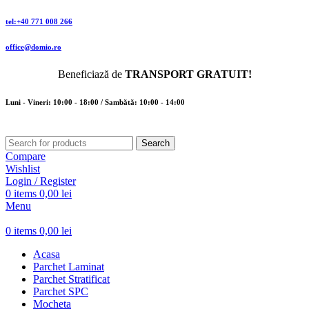
tel:+40 771 008 266
office@domio.ro
Beneficiază de
TRANSPORT GRATUIT!
Luni - Vineri: 10:00 - 18:00 / Sambătă: 10:00 - 14:00
Search
Compare
Wishlist
Login / Register
0
items
0,00
lei
Menu
0
items
0,00
lei
Acasa
Parchet Laminat
Parchet Stratificat
Parchet SPC
Mocheta