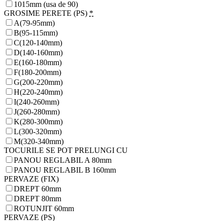
1015mm (usa de 90)
GROSIME PERETE (PS)
*
A(79-95mm)
B(95-115mm)
C(120-140mm)
D(140-160mm)
E(160-180mm)
F(180-200mm)
G(200-220mm)
H(220-240mm)
I(240-260mm)
J(260-280mm)
K(280-300mm)
L(300-320mm)
M(320-340mm)
TOCURILE SE POT PRELUNGI CU
PANOU REGLABIL A 80mm
PANOU REGLABIL B 160mm
PERVAZE (FIX)
DREPT 60mm
DREPT 80mm
ROTUNJIT 60mm
PERVAZE (PS)