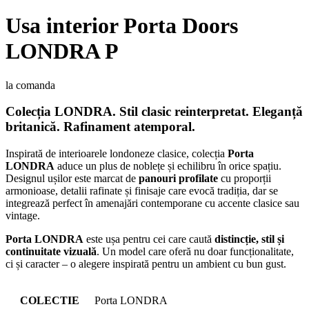
Usa interior Porta Doors
LONDRA P
la comanda
Colecția LONDRA.
Stil clasic reinterpretat. Eleganță
britanică. Rafinament atemporal.
Inspirată de interioarele londoneze clasice, colecția
Porta
LONDRA
aduce un plus de noblețe și echilibru în orice spațiu.
Designul ușilor este marcat de
panouri profilate
cu proporții
armonioase, detalii rafinate și finisaje care evocă tradiția, dar se
integrează perfect în amenajări contemporane cu accente clasice sau
vintage.
Porta LONDRA
este ușa pentru cei care caută
distincție, stil și
continuitate vizuală
. Un model care oferă nu doar funcționalitate,
ci și caracter – o alegere inspirată pentru un ambient cu bun gust.
COLECTIE
Porta LONDRA