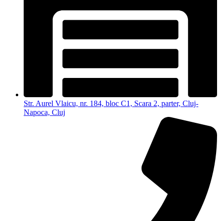
Str. Aurel Vlaicu, nr. 184, bloc C1, Scara 2, parter, Cluj-
Napoca, Cluj