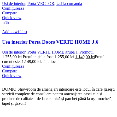
Usi de interior
,
Porta VECTOR
,
Usi la comanda
Configureaza
Compare
Quick view
-8%
Add to wishlist
Usa interior Porta Doors VERTE HOME J.6
Usi de interior
,
Porta VERTE HOME grupa J
,
Promotii
1.255,00
lei
Prețul inițial a fost: 1.255,00 lei.
1.149,00
lei
Prețul
curent este: 1.149,00 lei.
fara toc
Configureaza
Compare
Quick view
DOMIO Showroom de amenajări interioare este locul în care găsești
servicii complete de consiliere pentru amenajarea casei tale și
produse de calitate – de la ceramică și parchet până la uși, mochetă,
tapet și gazon!