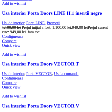
Add to wishlist
Usa interior Porta Doors LINE H.1 insertii negre
Usi de interior
,
Porta LINE
,
Promotii
1.100,00
lei
Prețul inițial a fost: 1.100,00 lei.
949,00
lei
Prețul curent
este: 949,00 lei.
fara toc
Configureaza
Compare
Quick view
Add to wishlist
Usa interior Porta Doors VECTOR T
Usi de interior
,
Porta VECTOR
,
Usi la comanda
Configureaza
Compare
Quick view
Add to wishlist
Usa interior Porta Doors VECTOR V