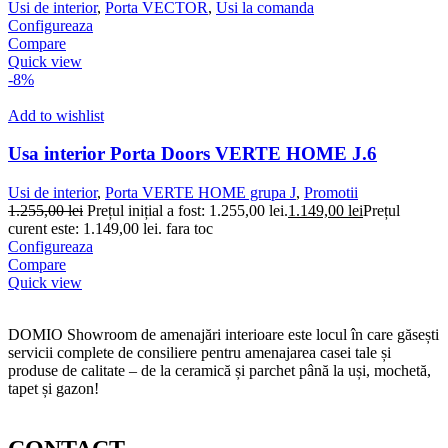
Usi de interior
,
Porta VECTOR
,
Usi la comanda
Configureaza
Compare
Quick view
-8%
Add to wishlist
Usa interior Porta Doors VERTE HOME J.6
Usi de interior
,
Porta VERTE HOME grupa J
,
Promotii
1.255,00
lei
Prețul inițial a fost: 1.255,00 lei.
1.149,00
lei
Prețul
curent este: 1.149,00 lei.
fara toc
Configureaza
Compare
Quick view
DOMIO Showroom de amenajări interioare este locul în care găsești
servicii complete de consiliere pentru amenajarea casei tale și
produse de calitate – de la ceramică și parchet până la uși, mochetă,
tapet și gazon!