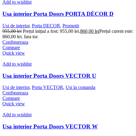
Add to wishlist
Usa interior Porta Doors PORTA DÉCOR D
Usi de interior
,
Porta DECOR
,
Promotii
955,00
lei
Prețul inițial a fost: 955,00 lei.
860,00
lei
Prețul curent este:
860,00 lei.
fara toc
Configureaza
Compare
Quick view
Add to wishlist
Usa interior Porta Doors VECTOR U
Usi de interior
,
Porta VECTOR
,
Usi la comanda
Configureaza
Compare
Quick view
Add to wishlist
Usa interior Porta Doors VECTOR W