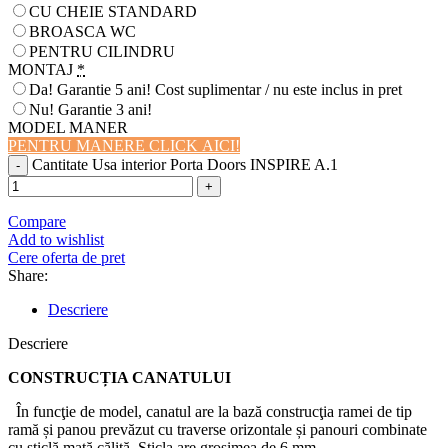
CU CHEIE STANDARD
BROASCA WC
PENTRU CILINDRU
MONTAJ
*
Da! Garantie 5 ani! Cost suplimentar / nu este inclus in pret
Nu! Garantie 3 ani!
MODEL MANER
PENTRU MANERE CLICK AICI!
Cantitate Usa interior Porta Doors INSPIRE A.1
Compare
Add to wishlist
Cere oferta de pret
Share:
Descriere
Descriere
CONSTRUCȚIA CANATULUI
În funcţie de model, canatul are la bază construcţia ramei de tip
ramă și panou prevăzut cu traverse orizontale și panouri combinate
cu sticlă mată călită. Sticla are grosimea de 6 mm.