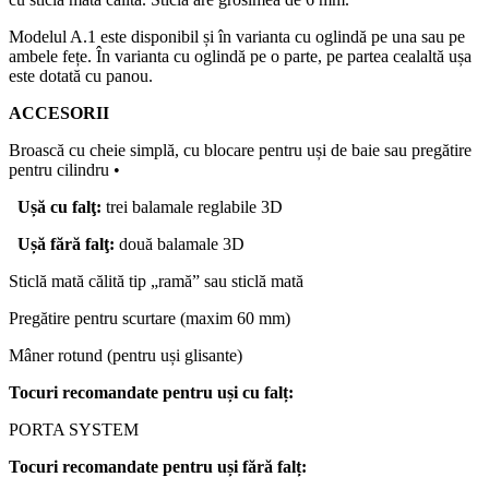
Modelul A.1 este disponibil și în varianta cu oglindă pe una sau pe
ambele fețe. În varianta cu oglindă pe o parte, pe partea cealaltă ușa
este dotată cu panou.
ACCESORII
Broască cu cheie simplă, cu blocare pentru uși de baie sau pregătire
pentru cilindru •
Ușă
cu
falţ
:
trei balamale reglabile 3D
Ușă
fără
falţ
:
două balamale 3D
Sticlă mată călită tip „ramă” sau sticlă mată
Pregătire pentru scurtare (maxim 60 mm)
Mâner rotund (pentru uși glisante)
Tocuri
recomandate
pentru
uși
cu
falț
:
PORTA SYSTEM
Tocuri
recomandate
pentru
uși
fără
falț
: