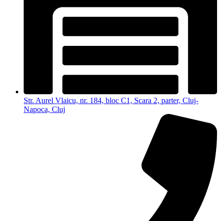
Str. Aurel Vlaicu, nr. 184, bloc C1, Scara 2, parter, Cluj-
Napoca, Cluj