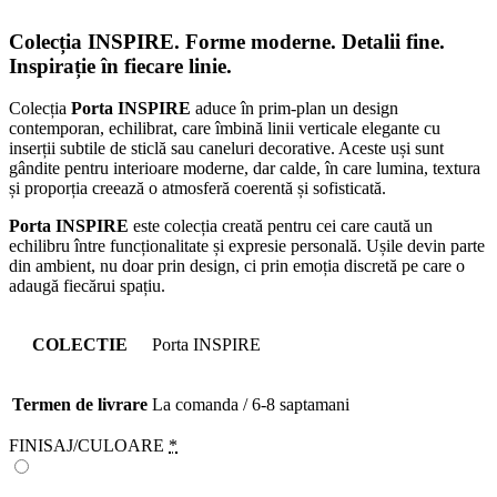
Colecția INSPIRE.
Forme moderne. Detalii fine.
Inspirație în fiecare linie.
Colecția
Porta INSPIRE
aduce în prim-plan un design
contemporan, echilibrat, care îmbină linii verticale elegante cu
inserții subtile de sticlă sau caneluri decorative. Aceste uși sunt
gândite pentru interioare moderne, dar calde, în care lumina, textura
și proporția creează o atmosferă coerentă și sofisticată.
Porta INSPIRE
este colecția creată pentru cei care caută un
echilibru între funcționalitate și expresie personală. Ușile devin parte
din ambient, nu doar prin design, ci prin emoția discretă pe care o
adaugă fiecărui spațiu.
COLECTIE
Porta INSPIRE
Termen de livrare
La comanda / 6-8 saptamani
FINISAJ/CULOARE
*