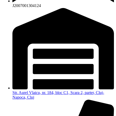
J2007001304124
Str. Aurel Vlaicu, nr. 184, bloc C1, Scara 2, parter, Cluj-
Napoca, Cluj