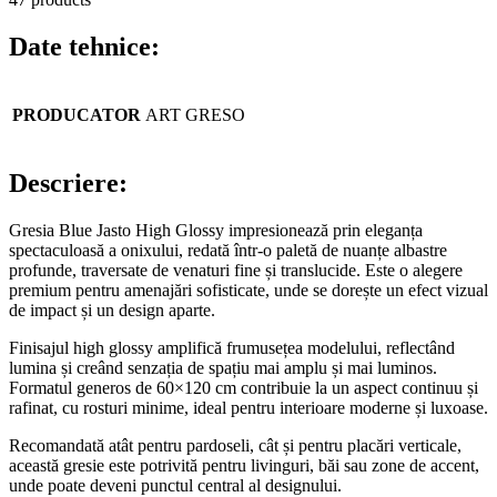
Date tehnice:
PRODUCATOR
ART GRESO
Descriere:
Gresia Blue Jasto High Glossy impresionează prin eleganța
spectaculoasă a onixului, redată într-o paletă de nuanțe albastre
profunde, traversate de venaturi fine și translucide. Este o alegere
premium pentru amenajări sofisticate, unde se dorește un efect vizual
de impact și un design aparte.
Finisajul high glossy amplifică frumusețea modelului, reflectând
lumina și creând senzația de spațiu mai amplu și mai luminos.
Formatul generos de 60×120 cm contribuie la un aspect continuu și
rafinat, cu rosturi minime, ideal pentru interioare moderne și luxoase.
Recomandată atât pentru pardoseli, cât și pentru placări verticale,
această gresie este potrivită pentru livinguri, băi sau zone de accent,
unde poate deveni punctul central al designului.