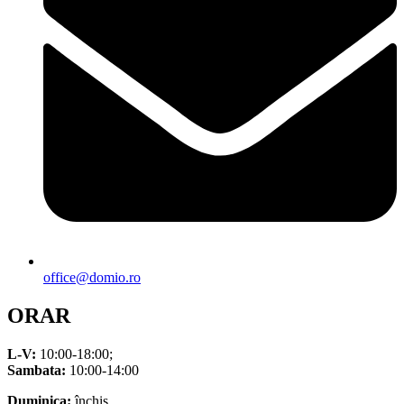
office@domio.ro
ORAR
L-V:
10:00-18:00;
Sambata:
10:00-14:00
Duminica:
închis