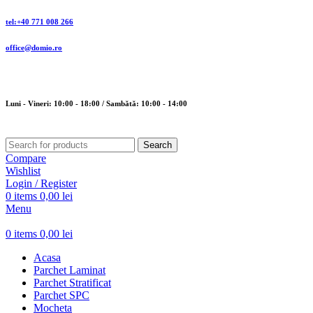
tel:+40 771 008 266
office@domio.ro
Luni - Vineri: 10:00 - 18:00 / Sambătă: 10:00 - 14:00
Search
Compare
Wishlist
Login / Register
0
items
0,00
lei
Menu
0
items
0,00
lei
Acasa
Parchet Laminat
Parchet Stratificat
Parchet SPC
Mocheta