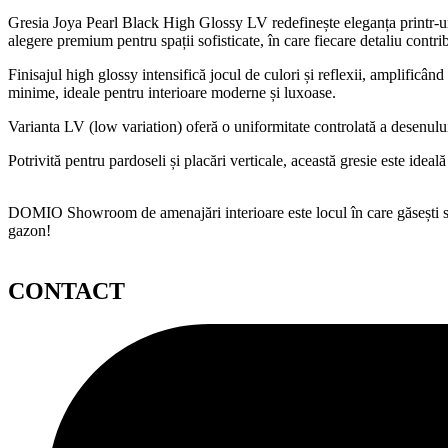
Gresia Joya Pearl Black High Glossy LV redefinește eleganța printr-un 
alegere premium pentru spații sofisticate, în care fiecare detaliu contri
Finisajul high glossy intensifică jocul de culori și reflexii, amplifi
minime, ideale pentru interioare moderne și luxoase.
Varianta LV (low variation) oferă o uniformitate controlată a desenului
Potrivită pentru pardoseli și placări verticale, această gresie este idea
DOMIO Showroom de amenajări interioare este locul în care găsești serv
gazon!
CONTACT