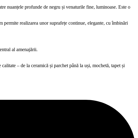
ntre nuanțele profunde de negru și venaturile fine, luminoase. Este o
m permite realizarea unor suprafețe continue, elegante, cu îmbinări
entral al amenajării.
alitate – de la ceramică și parchet până la uși, mochetă, tapet și