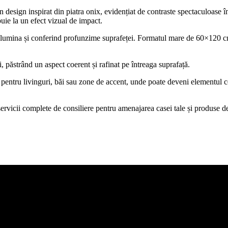
design inspirat din piatra onix, evidențiat de contraste spectaculoase î
buie la un efect vizual de impact.
când lumina și conferind profunzime suprafeței. Formatul mare de 60×120 c
, păstrând un aspect coerent și rafinat pe întreaga suprafață.
lă pentru livinguri, băi sau zone de accent, unde poate deveni elementul c
icii complete de consiliere pentru amenajarea casei tale și produse de c