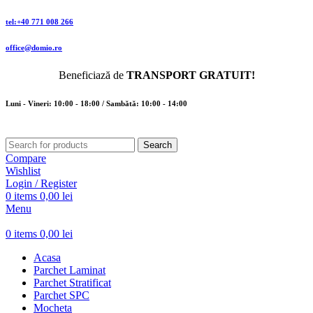
tel:+40 771 008 266
office@domio.ro
Beneficiază de
TRANSPORT GRATUIT!
Luni - Vineri: 10:00 - 18:00 / Sambătă: 10:00 - 14:00
Search
Compare
Wishlist
Login / Register
0
items
0,00
lei
Menu
0
items
0,00
lei
Acasa
Parchet Laminat
Parchet Stratificat
Parchet SPC
Mocheta