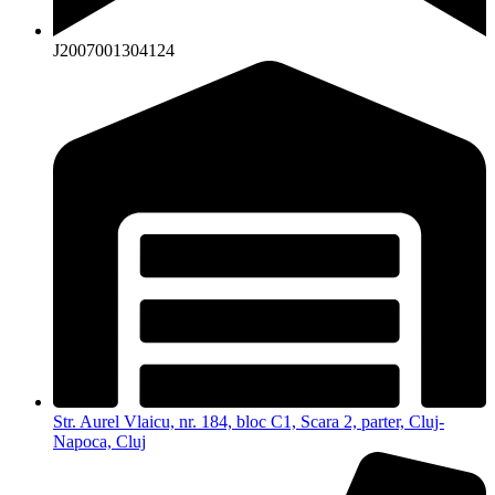
J2007001304124
Str. Aurel Vlaicu, nr. 184, bloc C1, Scara 2, parter, Cluj-
Napoca, Cluj