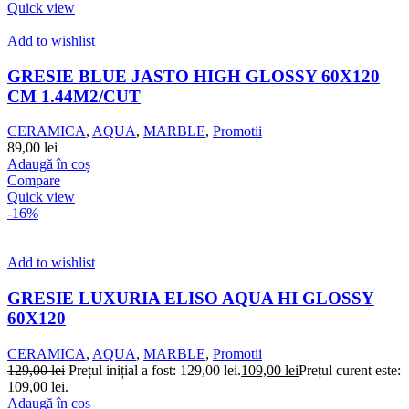
Quick view
Add to wishlist
GRESIE BLUE JASTO HIGH GLOSSY 60X120
CM 1.44M2/CUT
CERAMICA
,
AQUA
,
MARBLE
,
Promotii
89,00
lei
Adaugă în coș
Compare
Quick view
-16%
Add to wishlist
GRESIE LUXURIA ELISO AQUA HI GLOSSY
60X120
CERAMICA
,
AQUA
,
MARBLE
,
Promotii
129,00
lei
Prețul inițial a fost: 129,00 lei.
109,00
lei
Prețul curent este:
109,00 lei.
Adaugă în coș