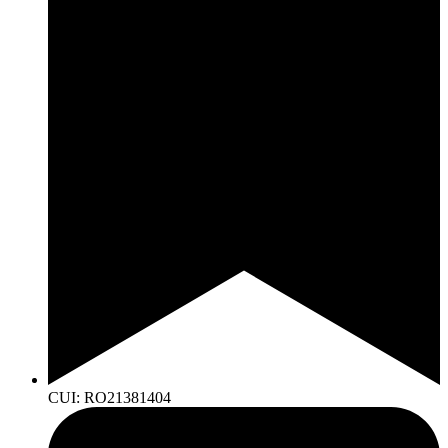
CUI: RO21381404