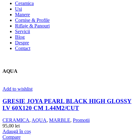
Ceramica
Usi
Manere
Cornise & Profile
Riflaje & Panouri
Servicii
Blog
Despre
Contact
AQUA
Add to wishlist
GRESIE JOYA PEARL BLACK HIGH GLOSSY
LV 60X120 CM 1.44M2/CUT
CERAMICA
,
AQUA
,
MARBLE
,
Promotii
95,00
lei
Adaugă în coș
Compare