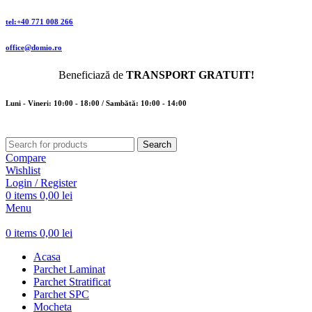
tel:+40 771 008 266
office@domio.ro
Beneficiază de
TRANSPORT GRATUIT!
Luni - Vineri: 10:00 - 18:00 / Sambătă: 10:00 - 14:00
Search
Compare
Wishlist
Login / Register
0
items
0,00
lei
Menu
0
items
0,00
lei
Acasa
Parchet Laminat
Parchet Stratificat
Parchet SPC
Mocheta