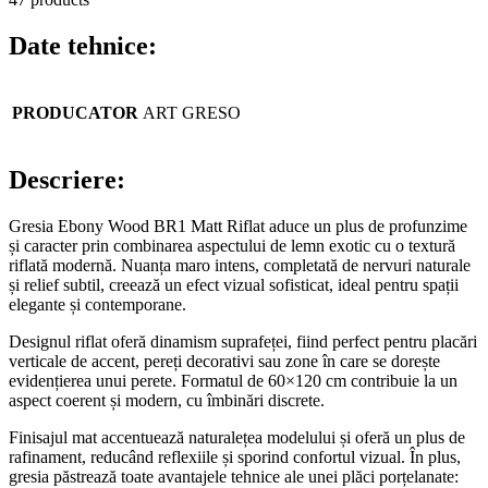
Date tehnice:
PRODUCATOR
ART GRESO
Descriere:
Gresia Ebony Wood BR1 Matt Riflat aduce un plus de profunzime
și caracter prin combinarea aspectului de lemn exotic cu o textură
riflată modernă. Nuanța maro intens, completată de nervuri naturale
și relief subtil, creează un efect vizual sofisticat, ideal pentru spații
elegante și contemporane.
Designul riflat oferă dinamism suprafeței, fiind perfect pentru placări
verticale de accent, pereți decorativi sau zone în care se dorește
evidențierea unui perete. Formatul de 60×120 cm contribuie la un
aspect coerent și modern, cu îmbinări discrete.
Finisajul mat accentuează naturalețea modelului și oferă un plus de
rafinament, reducând reflexiile și sporind confortul vizual. În plus,
gresia păstrează toate avantajele tehnice ale unei plăci porțelanate: