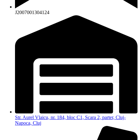
J2007001304124
Str. Aurel Vlaicu, nr. 184, bloc C1, Scara 2, parter, Cluj-
Napoca, Cluj