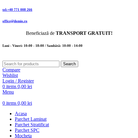
tel:+40 771 008 266
office@domio.ro
Beneficiază de
TRANSPORT GRATUIT!
Luni - Vineri: 10:00 - 18:00 / Sambătă: 10:00 - 14:00
Search
Compare
Wishlist
Login / Register
0
items
0,00
lei
Menu
0
items
0,00
lei
Acasa
Parchet Laminat
Parchet Stratificat
Parchet SPC
Mocheta