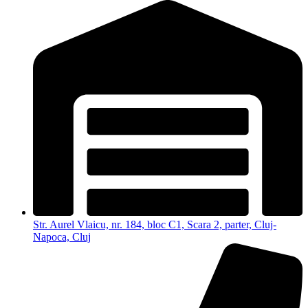
Str. Aurel Vlaicu, nr. 184, bloc C1, Scara 2, parter, Cluj-
Napoca, Cluj