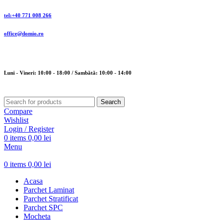
tel:+40 771 008 266
office@domio.ro
Luni - Vineri: 10:00 - 18:00 / Sambătă: 10:00 - 14:00
Search
Compare
Wishlist
Login / Register
0
items
0,00
lei
Menu
0
items
0,00
lei
Acasa
Parchet Laminat
Parchet Stratificat
Parchet SPC
Mocheta