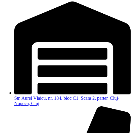
Str. Aurel Vlaicu, nr. 184, bloc C1, Scara 2, parter, Cluj-
Napoca, Cluj