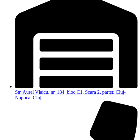
Str. Aurel Vlaicu, nr. 184, bloc C1, Scara 2, parter, Cluj-
Napoca, Cluj