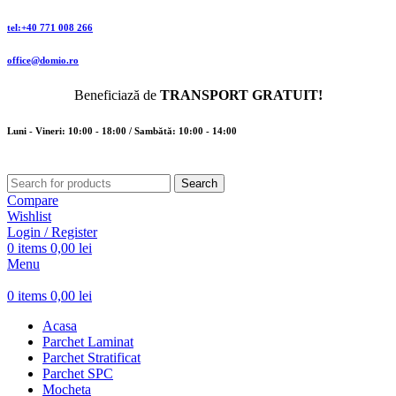
tel:+40 771 008 266
office@domio.ro
Beneficiază de
TRANSPORT GRATUIT!
Luni - Vineri: 10:00 - 18:00 / Sambătă: 10:00 - 14:00
Search
Compare
Wishlist
Login / Register
0
items
0,00
lei
Menu
0
items
0,00
lei
Acasa
Parchet Laminat
Parchet Stratificat
Parchet SPC
Mocheta