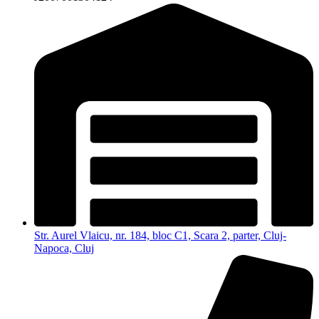
Str. Aurel Vlaicu, nr. 184, bloc C1, Scara 2, parter, Cluj-
Napoca, Cluj