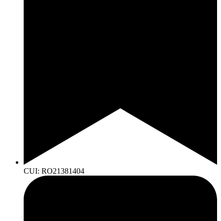
CUI: RO21381404