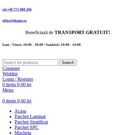
tel:+40 771 008 266
office@domio.ro
Beneficiază de
TRANSPORT GRATUIT!
Luni - Vineri: 10:00 - 18:00 / Sambătă: 10:00 - 14:00
Search
Compare
Wishlist
Login / Register
0
items
0,00
lei
Menu
0
items
0,00
lei
Acasa
Parchet Laminat
Parchet Stratificat
Parchet SPC
Mocheta