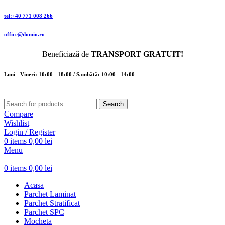
tel:+40 771 008 266
office@domio.ro
Beneficiază de
TRANSPORT GRATUIT!
Luni - Vineri: 10:00 - 18:00 / Sambătă: 10:00 - 14:00
Search
Compare
Wishlist
Login / Register
0
items
0,00
lei
Menu
0
items
0,00
lei
Acasa
Parchet Laminat
Parchet Stratificat
Parchet SPC
Mocheta