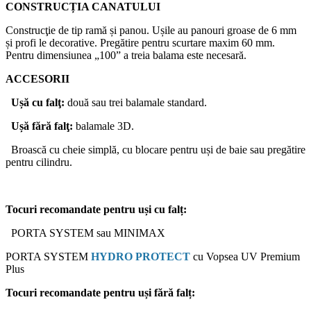
CONSTRUCȚIA CANATULUI
Construcţie de tip ramă și panou. Ușile au panouri groase de 6 mm
și profi le decorative. Pregătire pentru scurtare maxim 60 mm.
Pentru dimensiunea „100” a treia balama este necesară.
ACCESORII
Ușă
cu
falţ
:
două sau trei balamale standard.
Ușă
fără
falţ
:
balamale 3D.
Broască cu cheie simplă, cu blocare pentru uși de baie sau pregătire
pentru cilindru.
Tocuri
recomandate
pentru
uși
cu
falț
:
PORTA SYSTEM sau MINIMAX
PORTA SYSTEM
HYDRO PROTECT
cu Vopsea UV Premium
Plus
Tocuri
recomandate
pentru
uși
fără
falț
: