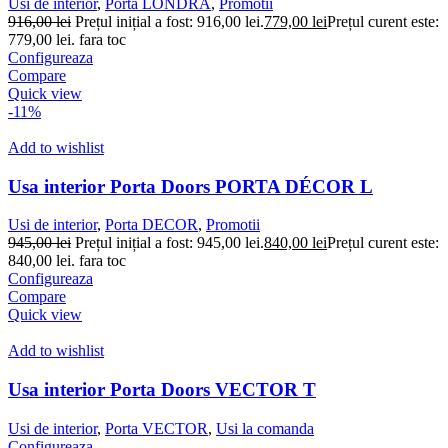
Usi de interior
,
Porta LONDRA
,
Promotii
916,00
lei
Prețul inițial a fost: 916,00 lei.
779,00
lei
Prețul curent este:
779,00 lei.
fara toc
Configureaza
Compare
Quick view
-11%
Add to wishlist
Usa interior Porta Doors PORTA DÉCOR L
Usi de interior
,
Porta DECOR
,
Promotii
945,00
lei
Prețul inițial a fost: 945,00 lei.
840,00
lei
Prețul curent este:
840,00 lei.
fara toc
Configureaza
Compare
Quick view
Add to wishlist
Usa interior Porta Doors VECTOR T
Usi de interior
,
Porta VECTOR
,
Usi la comanda
Configureaza