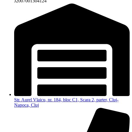
J2007001304124
Str. Aurel Vlaicu, nr. 184, bloc C1, Scara 2, parter, Cluj-
Napoca, Cluj