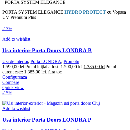
PORTA SYSTEM ELEGANCE
PORTA SYSTEM ELEGANCE
HYDRO PROTECT
cu Vopsea
UV Premium Plus
-13%
Add to wishlist
Usa interior Porta Doors LONDRA B
Usi de interior
,
Porta LONDRA
,
Promotii
1.590,00
lei
Prețul inițial a fost: 1.590,00 lei.
1.385,00
lei
Prețul
curent este: 1.385,00 lei.
fara toc
Configureaza
Compare
Quick view
-15%
Add to wishlist
Usa interior Porta Doors LONDRA P