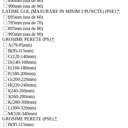
890mm (usa de 80)
990mm (usa de 90)
LATIME GOL (MASURARE IN MINIM 3 PUNCTE) (PSE)
*
695mm (usa de 60)
795mm (usa de 70)
895mm (usa de 80)
995mm (usa de 90)
GROSIME PERETE (PS)
*
A(79-95mm)
B(95-115mm)
C(120-140mm)
D(140-160mm)
E(160-180mm)
F(180-200mm)
G(200-220mm)
H(220-240mm)
I(240-260mm)
J(260-280mm)
K(280-300mm)
L(300-320mm)
M(320-340mm)
GROSIME PERETE (PSE)
*
B(95-115mm)