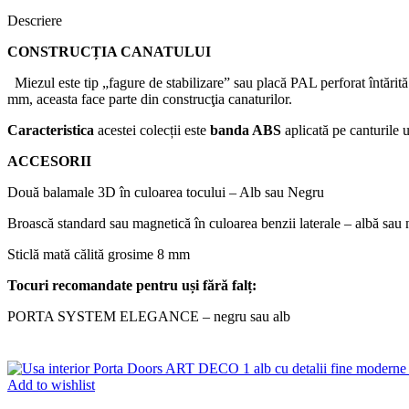
Descriere
CONSTRUCȚIA CANATULUI
Miezul este tip „fagure de stabilizare” sau placă PAL perforat întări
mm, aceasta face parte din construcţia canaturilor.
Caracteristica
acestei colecții este
banda
ABS
aplicată pe canturile 
ACCESORII
Două balamale 3D în culoarea tocului – Alb sau Negru
Broască standard sau magnetică în culoarea benzii laterale – albă sau
Sticlă mată călită grosime 8 mm
Tocuri
recomandate
pentru
uși
fără
falț
:
PORTA SYSTEM ELEGANCE – negru sau alb
Add to wishlist