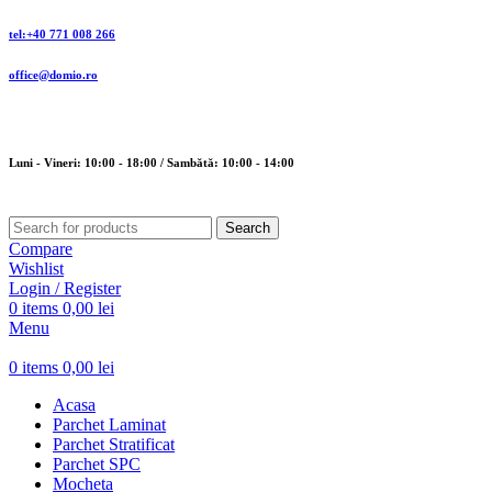
tel:+40 771 008 266
office@domio.ro
Luni - Vineri: 10:00 - 18:00 / Sambătă: 10:00 - 14:00
Search
Compare
Wishlist
Login / Register
0
items
0,00
lei
Menu
0
items
0,00
lei
Acasa
Parchet Laminat
Parchet Stratificat
Parchet SPC
Mocheta