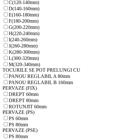
C(120-140mm)
D(140-160mm)
E(160-180mm)
F(180-200mm)
G(200-220mm)
H(220-240mm)
I(240-260mm)
J(260-280mm)
K(280-300mm)
L(300-320mm)
M(320-340mm)
TOCURILE SE POT PRELUNGI CU
PANOU REGLABIL A 80mm
PANOU REGLABIL B 160mm
PERVAZE (FIX)
DREPT 60mm
DREPT 80mm
ROTUNJIT 60mm
PERVAZE (PS)
PS 60mm
PS 80mm
PERVAZE (PSE)
PS 80mm