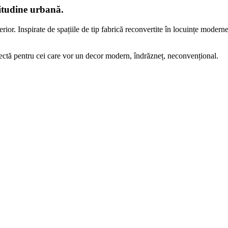
titudine urbană.
terior. Inspirate de spațiile de tip fabrică reconvertite în locuințe modern
rfectă pentru cei care vor un decor modern, îndrăzneț, neconvențional.