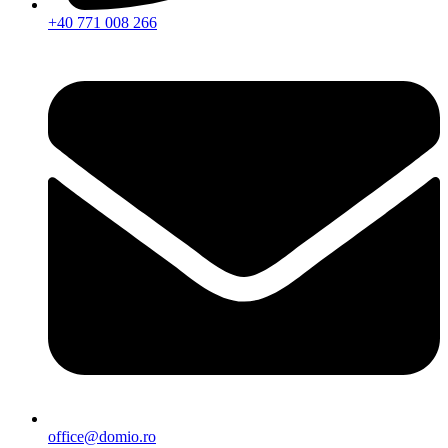
+40 771 008 266
office@domio.ro