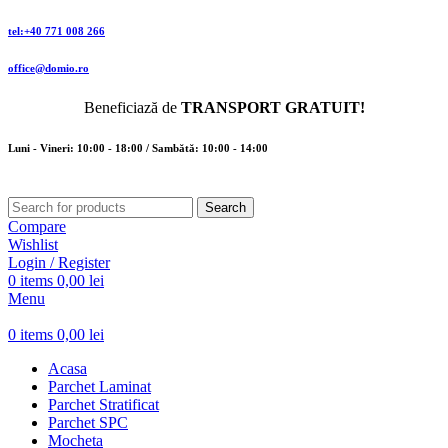
tel:+40 771 008 266
office@domio.ro
Beneficiază de
TRANSPORT GRATUIT!
Luni - Vineri: 10:00 - 18:00 / Sambătă: 10:00 - 14:00
Search
Compare
Wishlist
Login / Register
0
items
0,00
lei
Menu
0
items
0,00
lei
Acasa
Parchet Laminat
Parchet Stratificat
Parchet SPC
Mocheta