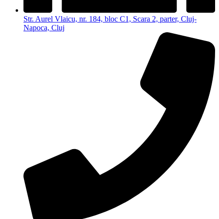
Str. Aurel Vlaicu, nr. 184, bloc C1, Scara 2, parter, Cluj-
Napoca, Cluj