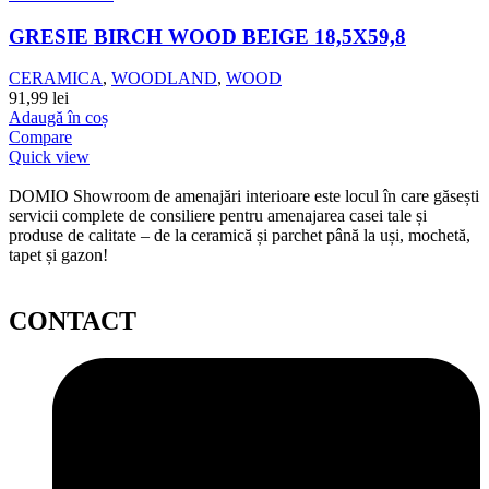
GRESIE BIRCH WOOD BEIGE 18,5X59,8
CERAMICA
,
WOODLAND
,
WOOD
91,99
lei
Adaugă în coș
Compare
Quick view
DOMIO Showroom de amenajări interioare este locul în care găsești
servicii complete de consiliere pentru amenajarea casei tale și
produse de calitate – de la ceramică și parchet până la uși, mochetă,
tapet și gazon!
CONTACT