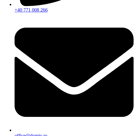
+40 771 008 266
office@domio.ro