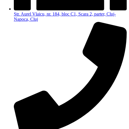
Str. Aurel Vlaicu, nr. 184, bloc C1, Scara 2, parter, Cluj-
Napoca, Cluj