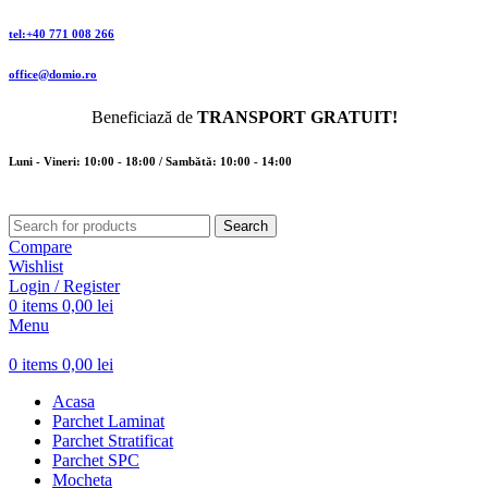
tel:+40 771 008 266
office@domio.ro
Beneficiază de
TRANSPORT GRATUIT!
Luni - Vineri: 10:00 - 18:00 / Sambătă: 10:00 - 14:00
Search
Compare
Wishlist
Login / Register
0
items
0,00
lei
Menu
0
items
0,00
lei
Acasa
Parchet Laminat
Parchet Stratificat
Parchet SPC
Mocheta