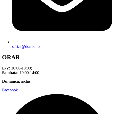
office@domio.ro
ORAR
L-V:
10:00-18:00;
Sambata:
10:00-14:00
Duminica:
închis
Facebook