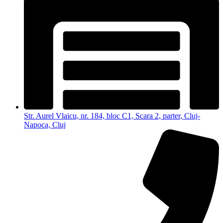
Str. Aurel Vlaicu, nr. 184, bloc C1, Scara 2, parter, Cluj-
Napoca, Cluj