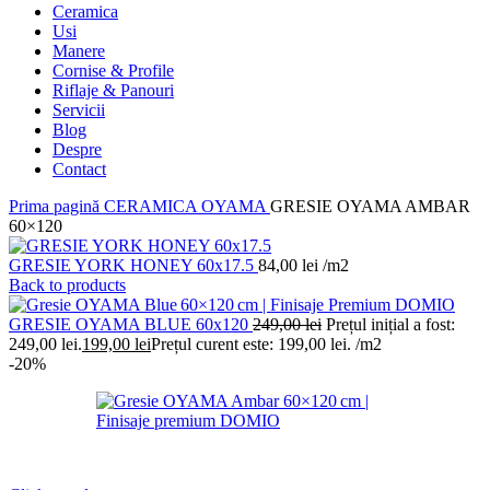
Ceramica
Usi
Manere
Cornise & Profile
Riflaje & Panouri
Servicii
Blog
Despre
Contact
Prima pagină
CERAMICA
OYAMA
GRESIE OYAMA AMBAR
60×120
GRESIE YORK HONEY 60x17.5
84,00
lei
/m2
Back to products
GRESIE OYAMA BLUE 60x120
249,00
lei
Prețul inițial a fost:
249,00 lei.
199,00
lei
Prețul curent este: 199,00 lei.
/m2
-20%