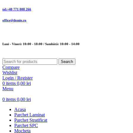
tel:+40 771 008 266
office@domio.ro
Luni - Vineri: 10:00 - 18:00 / Sambătă: 10:00 - 14:00
Search
Compare
Wishlist
Login / Register
0
items
0,00
lei
Menu
0
items
0,00
lei
Acasa
Parchet Laminat
Parchet Stratificat
Parchet SPC
Mocheta