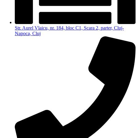
Str. Aurel Vlaicu, nr. 184, bloc C1, Scara 2, parter, Cluj-
Napoca, Cluj