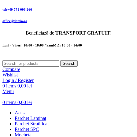
tel:+40 771 008 266
office@domio.ro
Beneficiază de
TRANSPORT GRATUIT!
Luni - Vineri: 10:00 - 18:00 / Sambătă: 10:00 - 14:00
Search
Compare
Wishlist
Login / Register
0
items
0,00
lei
Menu
0
items
0,00
lei
Acasa
Parchet Laminat
Parchet Stratificat
Parchet SPC
Mocheta