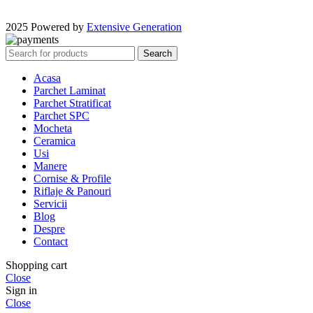
2025 Powered by
Extensive Generation
Search
Acasa
Parchet Laminat
Parchet Stratificat
Parchet SPC
Mocheta
Ceramica
Usi
Manere
Cornise & Profile
Riflaje & Panouri
Servicii
Blog
Despre
Contact
Shopping cart
Close
Sign in
Close