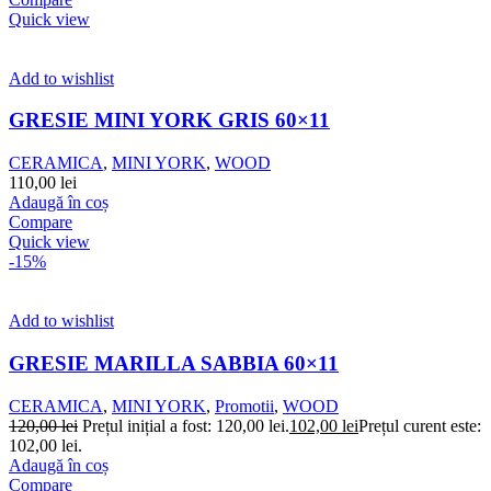
Quick view
Add to wishlist
GRESIE MINI YORK GRIS 60×11
CERAMICA
,
MINI YORK
,
WOOD
110,00
lei
Adaugă în coș
Compare
Quick view
-15%
Add to wishlist
GRESIE MARILLA SABBIA 60×11
CERAMICA
,
MINI YORK
,
Promotii
,
WOOD
120,00
lei
Prețul inițial a fost: 120,00 lei.
102,00
lei
Prețul curent este:
102,00 lei.
Adaugă în coș
Compare