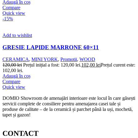
Adaugă în coș
Compare
Quick view
-15%
Add to wishlist
GRESIE LAPIDE MARRONE 60×11
CERAMICA
,
MINI YORK
,
Promotii
,
WOOD
120,00
lei
Prețul inițial a fost: 120,00 lei.
102,00
lei
Prețul curent este:
102,00 lei.
Adaugă în coș
Compare
Quick view
DOMIO Showroom de amenajări interioare este locul în care găsești
servicii complete de consiliere pentru amenajarea casei tale și
produse de calitate – de la ceramică și parchet până la uși, mochetă,
tapet și gazon!
CONTACT