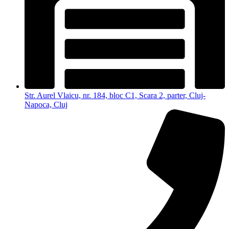
Str. Aurel Vlaicu, nr. 184, bloc C1, Scara 2, parter, Cluj-
Napoca, Cluj