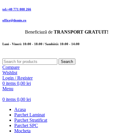
tel:+40 771 008 266
office@domio.ro
Beneficiază de
TRANSPORT GRATUIT!
Luni - Vineri: 10:00 - 18:00 / Sambătă: 10:00 - 14:00
Search
Compare
Wishlist
Login / Register
0
items
0,00
lei
Menu
0
items
0,00
lei
Acasa
Parchet Laminat
Parchet Stratificat
Parchet SPC
Mocheta