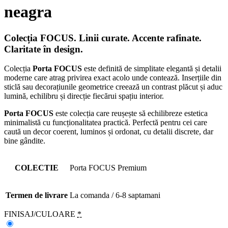
neagra
Colecția FOCUS.
Linii curate. Accente rafinate.
Claritate în design.
Colecția
Porta FOCUS
este definită de simplitate elegantă și detalii
moderne care atrag privirea exact acolo unde contează. Inserțiile din
sticlă sau decorațiunile geometrice creează un contrast plăcut și aduc
lumină, echilibru și direcție fiecărui spațiu interior.
Porta FOCUS
este colecția care reușește să echilibreze estetica
minimalistă cu funcționalitatea practică. Perfectă pentru cei care
caută un decor coerent, luminos și ordonat, cu detalii discrete, dar
bine gândite.
COLECTIE
Porta FOCUS Premium
Termen de livrare
La comanda / 6-8 saptamani
FINISAJ/CULOARE
*