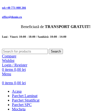
tel:+40 771 008 266
office@domio.ro
Beneficiază de
TRANSPORT GRATUIT!
Luni - Vineri: 10:00 - 18:00 / Sambătă: 10:00 - 14:00
Search
Compare
Wishlist
Login / Register
0
items
0,00
lei
Menu
0
items
0,00
lei
Acasa
Parchet Laminat
Parchet Stratificat
Parchet SPC
Mocheta