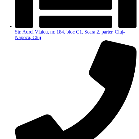
Str. Aurel Vlaicu, nr. 184, bloc C1, Scara 2, parter, Cluj-
Napoca, Cluj