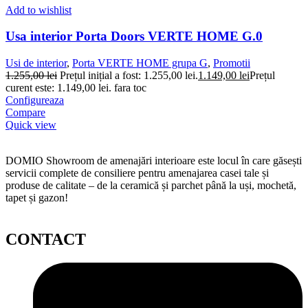
Add to wishlist
Usa interior Porta Doors VERTE HOME G.0
Usi de interior
,
Porta VERTE HOME grupa G
,
Promotii
1.255,00
lei
Prețul inițial a fost: 1.255,00 lei.
1.149,00
lei
Prețul
curent este: 1.149,00 lei.
fara toc
Configureaza
Compare
Quick view
DOMIO Showroom de amenajări interioare este locul în care găsești
servicii complete de consiliere pentru amenajarea casei tale și
produse de calitate – de la ceramică și parchet până la uși, mochetă,
tapet și gazon!
CONTACT