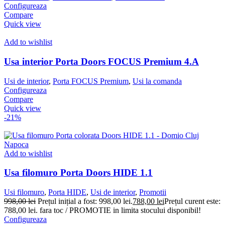
Configureaza
Compare
Quick view
Add to wishlist
Usa interior Porta Doors FOCUS Premium 4.A
Usi de interior
,
Porta FOCUS Premium
,
Usi la comanda
Configureaza
Compare
Quick view
-21%
Add to wishlist
Usa filomuro Porta Doors HIDE 1.1
Usi filomuro
,
Porta HIDE
,
Usi de interior
,
Promotii
998,00
lei
Prețul inițial a fost: 998,00 lei.
788,00
lei
Prețul curent este:
788,00 lei.
fara toc / PROMOTIE in limita stocului disponibil!
Configureaza