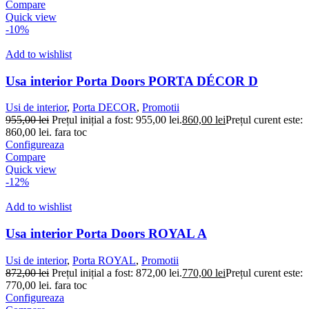
Compare
Quick view
-10%
Add to wishlist
Usa interior Porta Doors PORTA DÉCOR D
Usi de interior
,
Porta DECOR
,
Promotii
955,00
lei
Prețul inițial a fost: 955,00 lei.
860,00
lei
Prețul curent este:
860,00 lei.
fara toc
Configureaza
Compare
Quick view
-12%
Add to wishlist
Usa interior Porta Doors ROYAL A
Usi de interior
,
Porta ROYAL
,
Promotii
872,00
lei
Prețul inițial a fost: 872,00 lei.
770,00
lei
Prețul curent este:
770,00 lei.
fara toc
Configureaza