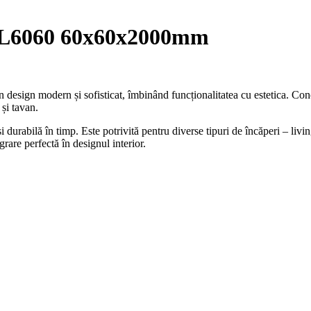
6060 60x60x2000mm
 design modern și sofisticat, îmbinând funcționalitatea cu estetica. Co
și tavan.
 și durabilă în timp. Este potrivită pentru diverse tipuri de încăperi – liv
rare perfectă în designul interior.