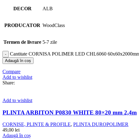
DECOR
ALB
PRODUCATOR
WoodClass
Termen de livrare
5-7 zile
Cantitate CORNISA POLIMER LED CHL6060 60x60x2000m
Adaugă în coș
Compare
Add to wishlist
Share:
Add to wishlist
PLINTA ARBITON P0830 WHITE 80×20 mm 2,4m
CORNISE, PLINTE & PROFILE
,
PLINTA DUROPOLIMER
49,00
lei
Adaugă în coș