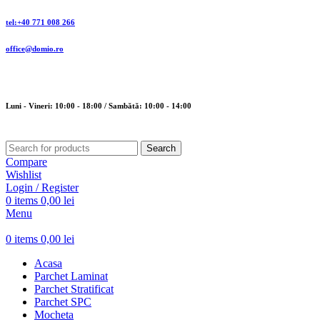
tel:+40 771 008 266
office@domio.ro
Luni - Vineri: 10:00 - 18:00 / Sambătă: 10:00 - 14:00
Search
Compare
Wishlist
Login / Register
0
items
0,00
lei
Menu
0
items
0,00
lei
Acasa
Parchet Laminat
Parchet Stratificat
Parchet SPC
Mocheta