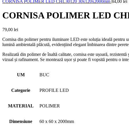
CORNISA POLIMER LED CHL30120 30x120x2000mm
84,00
lei
CORNISA POLIMER LED CHL
79,00
lei
Cornisa din polimer pentru iluminare LED este soluția ideală pentru un
lumină ambientală plăcută, evidențiind elegant îmbinarea dintre perete 
Realizată din polimer de înaltă calitate, cornisa este ușoară, rezistentă
vizual și rafinament. Se montează ușor și poate fi vopsită pentru o integ
UM
BUC
Categorie
PROFILE LED
MATERIAL
POLIMER
Dimensiune
60 x 60 x 2000mm