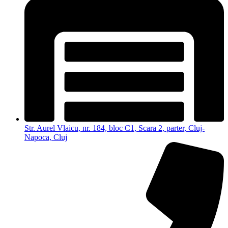
Str. Aurel Vlaicu, nr. 184, bloc C1, Scara 2, parter, Cluj-
Napoca, Cluj