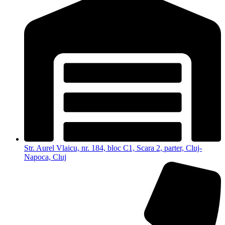
Str. Aurel Vlaicu, nr. 184, bloc C1, Scara 2, parter, Cluj-
Napoca, Cluj