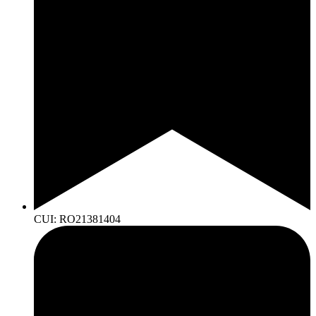
CUI: RO21381404