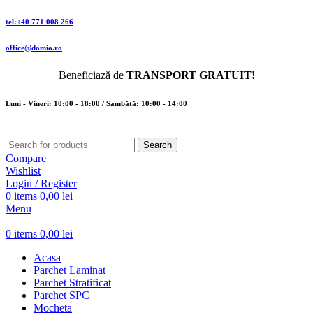
tel:+40 771 008 266
office@domio.ro
Beneficiază de
TRANSPORT GRATUIT!
Luni - Vineri: 10:00 - 18:00 / Sambătă: 10:00 - 14:00
Search
Compare
Wishlist
Login / Register
0
items
0,00
lei
Menu
0
items
0,00
lei
Acasa
Parchet Laminat
Parchet Stratificat
Parchet SPC
Mocheta