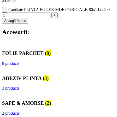
34,90
lei
Cantitate PLINTA EGGER MDF CUBIC ALB 80x14x2400
Adaugă în coș
Accesorii:
FOLIE PARCHET
(8)
8 products
ADEZIV PLINTA
(3)
3 products
SAPE & AMORSE
(2)
2 products