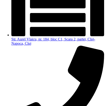
Str. Aurel Vlaicu, nr. 184, bloc C1, Scara 2, parter, Cluj-
Napoca, Cluj