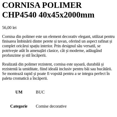
CORNISA POLIMER
CHP4540 40x45x2000mm
56,00
lei
Cornisa din polimer este un element decorativ elegant, utilizat pentru
finisarea îmbinării dintre perete și tavan, oferind un aspect rafinat și
complet oricărui spațiu interior. Prin designul său versatil, se
potrivește atât în amenajări clasice, cât și moderne, adăugând
profunzime și stil încăperii.
Realizată din polimer rezistent, cornisa este ușoară, durabilă și
rezistentă la umiditate, fiind ideală inclusiv pentru băi sau bucătării.
Se montează rapid și poate fi vopsită pentru a se integra perfect în
paleta cromatică a încăperii.
UM
BUC
Categorie
Cornise decorative