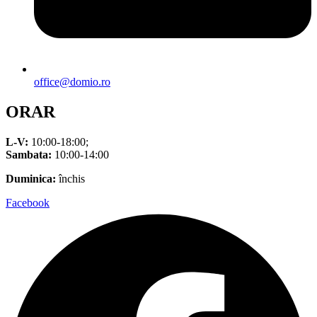
office@domio.ro
ORAR
L-V:
10:00-18:00;
Sambata:
10:00-14:00
Duminica:
închis
Facebook