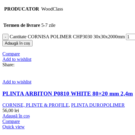
PRODUCATOR
WoodClass
Termen de livrare
5-7 zile
Cantitate CORNISA POLIMER CHP3030 30x30x2000mm
Adaugă în coș
Compare
Add to wishlist
Share:
Add to wishlist
PLINTA ARBITON P0810 WHITE 80×20 mm 2,4m
CORNISE, PLINTE & PROFILE
,
PLINTA DUROPOLIMER
56,00
lei
Adaugă în coș
Compare
Quick view