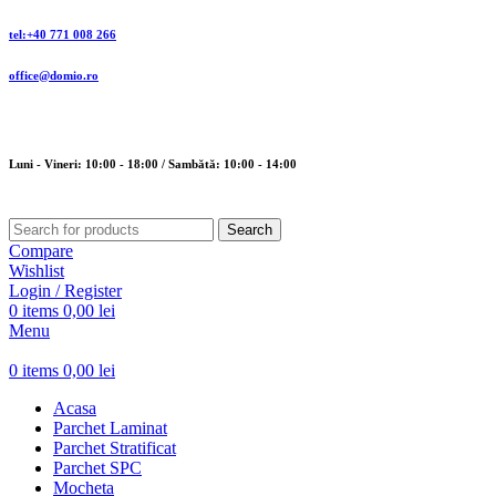
tel:+40 771 008 266
office@domio.ro
Luni - Vineri: 10:00 - 18:00 / Sambătă: 10:00 - 14:00
Search
Compare
Wishlist
Login / Register
0
items
0,00
lei
Menu
0
items
0,00
lei
Acasa
Parchet Laminat
Parchet Stratificat
Parchet SPC
Mocheta