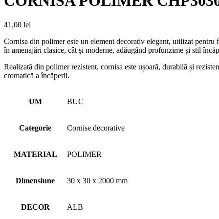
CORNISA POLIMER CHP3030
41,00
lei
Cornisa din polimer este un element decorativ elegant, utilizat pentru fin
în amenajări clasice, cât și moderne, adăugând profunzime și stil încăp
Realizată din polimer rezistent, cornisa este ușoară, durabilă și rezisten
cromatică a încăperii.
UM
BUC
Categorie
Cornise decorative
MATERIAL
POLIMER
Dimensiune
30 x 30 x 2000 mm
DECOR
ALB