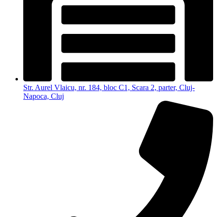
Str. Aurel Vlaicu, nr. 184, bloc C1, Scara 2, parter, Cluj-
Napoca, Cluj