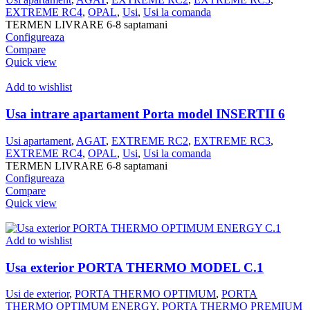
EXTREME RC4
,
OPAL
,
Usi
,
Usi la comanda
TERMEN LIVRARE 6-8 saptamani
Configureaza
Compare
Quick view
Add to wishlist
Usa intrare apartament Porta model INSERTII 6
Usi apartament
,
AGAT
,
EXTREME RC2
,
EXTREME RC3
,
EXTREME RC4
,
OPAL
,
Usi
,
Usi la comanda
TERMEN LIVRARE 6-8 saptamani
Configureaza
Compare
Quick view
Add to wishlist
Usa exterior PORTA THERMO MODEL C.1
Usi de exterior
,
PORTA THERMO OPTIMUM
,
PORTA
THERMO OPTIMUM ENERGY
,
PORTA THERMO PREMIUM