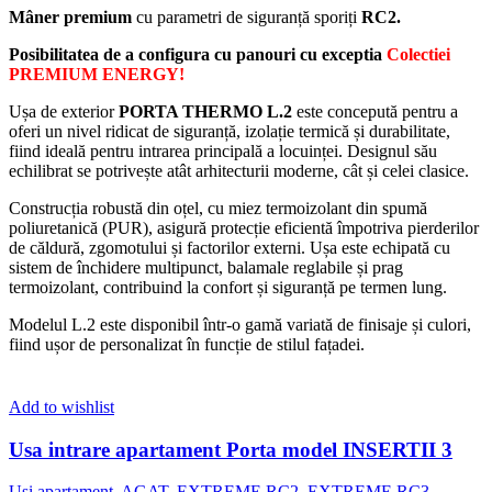
Mâner premium
cu parametri de siguranță sporiți
RC2.
Posibilitatea
de a
configura
cu
panouri cu exceptia
Colectiei
PREMIUM ENERGY
!
Ușa de exterior
PORTA THERMO L.2
este concepută pentru a
oferi un nivel ridicat de siguranță, izolație termică și durabilitate,
fiind ideală pentru intrarea principală a locuinței. Designul său
echilibrat se potrivește atât arhitecturii moderne, cât și celei clasice.
Construcția robustă din oțel, cu miez termoizolant din spumă
poliuretanică (PUR), asigură protecție eficientă împotriva pierderilor
de căldură, zgomotului și factorilor externi. Ușa este echipată cu
sistem de închidere multipunct, balamale reglabile și prag
termoizolant, contribuind la confort și siguranță pe termen lung.
Modelul L.2 este disponibil într-o gamă variată de finisaje și culori,
fiind ușor de personalizat în funcție de stilul fațadei.
Add to wishlist
Usa intrare apartament Porta model INSERTII 3
Usi apartament
,
AGAT
,
EXTREME RC2
,
EXTREME RC3
,