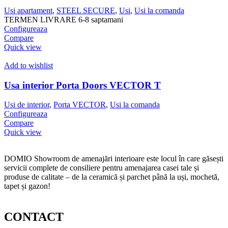
Usi apartament
,
STEEL SECURE
,
Usi
,
Usi la comanda
TERMEN LIVRARE 6-8 saptamani
Configureaza
Compare
Quick view
Add to wishlist
Usa interior Porta Doors VECTOR T
Usi de interior
,
Porta VECTOR
,
Usi la comanda
Configureaza
Compare
Quick view
DOMIO Showroom de amenajări interioare este locul în care găsești
servicii complete de consiliere pentru amenajarea casei tale și
produse de calitate – de la ceramică și parchet până la uși, mochetă,
tapet și gazon!
CONTACT