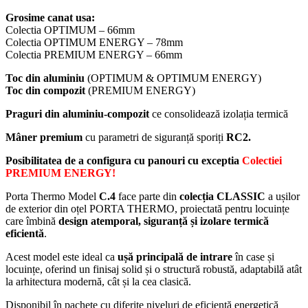
Grosime canat usa:
Colectia OPTIMUM – 66mm
Colectia OPTIMUM ENERGY – 78mm
Colectia PREMIUM ENERGY – 66mm
Toc din aluminiu
(OPTIMUM & OPTIMUM ENERGY)
Toc din compozit
(PREMIUM ENERGY)
Praguri din aluminiu-compozit
ce consolidează izolația termică
Mâner premium
cu parametri de siguranță sporiți
RC2.
Posibilitatea
de a
configura
cu
panouri cu exceptia
Colectiei
PREMIUM ENERGY
!
Porta Thermo Model
C.4
face parte din
colecția CLASSIC
a ușilor
de exterior din oțel PORTA THERMO, proiectată pentru locuințe
care îmbină
design atemporal, siguranță și izolare termică
eficientă
.
Acest model este ideal ca
ușă principală de intrare
în case și
locuințe, oferind un finisaj solid și o structură robustă, adaptabilă atât
la arhitectura modernă, cât și la cea clasică.
Disponibil în pachete cu diferite niveluri de eficiență energetică