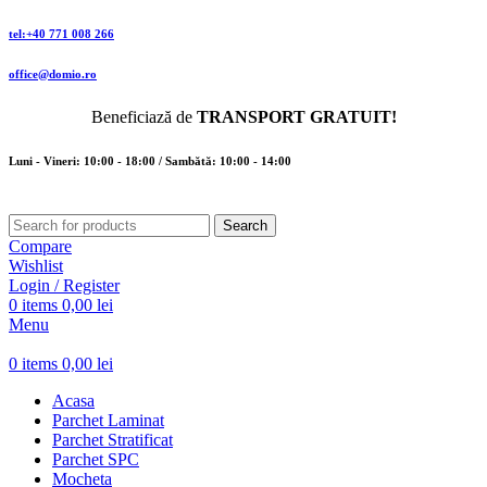
tel:+40 771 008 266
office@domio.ro
Beneficiază de
TRANSPORT GRATUIT!
Luni - Vineri: 10:00 - 18:00 / Sambătă: 10:00 - 14:00
Search
Compare
Wishlist
Login / Register
0
items
0,00
lei
Menu
0
items
0,00
lei
Acasa
Parchet Laminat
Parchet Stratificat
Parchet SPC
Mocheta