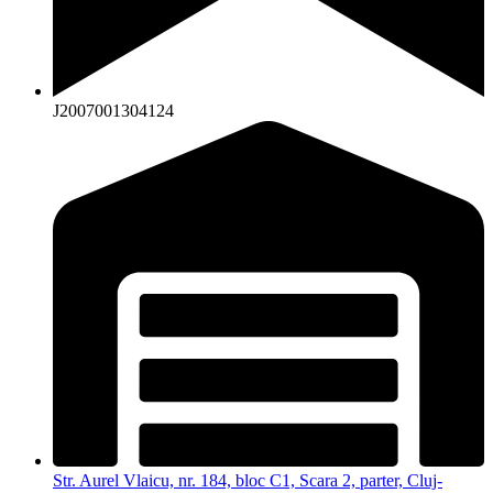
J2007001304124
Str. Aurel Vlaicu, nr. 184, bloc C1, Scara 2, parter, Cluj-