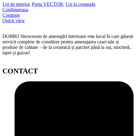
Usi de interior
,
Porta VECTOR
,
Usi la comanda
Configureaza
Compare
Quick view
DOMIO Showroom de amenajări interioare este locul în care găsești
servicii complete de consiliere pentru amenajarea casei tale și
produse de calitate – de la ceramică și parchet până la uși, mochetă,
tapet și gazon!
CONTACT