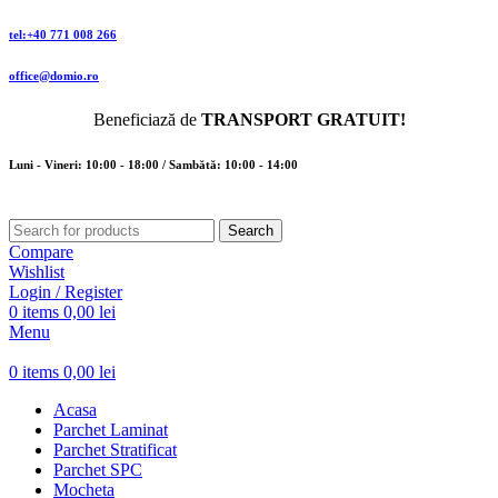
tel:+40 771 008 266
office@domio.ro
Beneficiază de
TRANSPORT GRATUIT!
Luni - Vineri: 10:00 - 18:00 / Sambătă: 10:00 - 14:00
Search
Compare
Wishlist
Login / Register
0
items
0,00
lei
Menu
0
items
0,00
lei
Acasa
Parchet Laminat
Parchet Stratificat
Parchet SPC
Mocheta