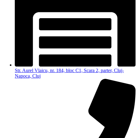
Str. Aurel Vlaicu, nr. 184, bloc C1, Scara 2, parter, Cluj-
Napoca, Cluj